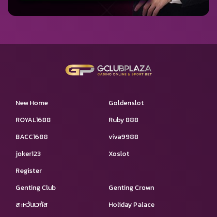
New Home
Goldenslot
ROYAL1688
Ruby 888
BACC1688
viva9988
joker123
Xoslot
Register
Genting Club
Genting Crown
สะหวันเวกัส
Holiday Palace