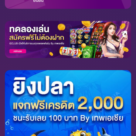
ยืนยัน