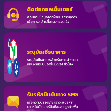
ติดต่อคอลเซ็นเตอร์
สอบถามข้อมูลจากฝ่ายบริการลูกค้า
เพื่อการสมัครที่สะดวกรวดเร็ว
ระบุบัญชีธนาคาร
ระบุบัญชีธนาคารสำหรับการฝากและ
ถอนผ่านระบบอัตโนมัติ 24 ชั่วโมง
รับรหัสยืนยันทาง SMS
เพื่อความปลอดภัย เราจะส่งรหัส
OTP ไปยังเบอร์มือถือของลูกค้าเพื่อ