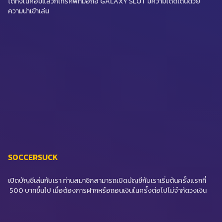
ได้ทั้งในคอมแล้วก็โทรศัพท์มือถือ GALAXY SLOT มีความโดดเด่นด้วย
ความน่าเข้าเล่น
SOCCERSUCK
เปิดบัญชีเล่นกับเรา ท่านสมาชิกสามารถเปิดบัญชีกับเราเริ่มต้นครั้งแรกที่
500 บาทขึ้นไป เมื่อต้องการฝากหรือถอนเงินในครั้งต่อไปไม่จำกัดวงเงิน