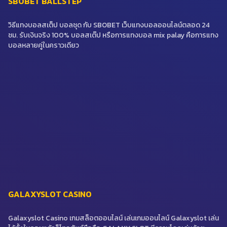
SBOBET BALLSTEP
วิธีแทงบอลสเต็ป บอลชุด กับ SBOBET เว็บแทงบอลออนไลน์ตลอด 24
ชม. รับเงินจริง 100% บอลสเต๊ป หรือการแทงบอล mix palay คือการแทง
บอลหลายคู่ในคราวเดียว
GALAXYSLOT CASINO
Galaxyslot Casino เกมสล็อตออนไลน์ เล่นเกมออนไลน์ Galaxyslot เล่น