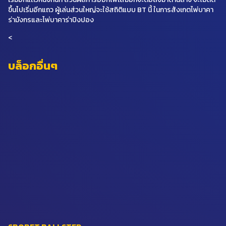
ขึ้นไปเริ่มอีกแถว ผู้เล่นส่วนใหญ่จะใช้สถิติแบบ BT นี้ ในการสังเกตไพ่บาคา
ร่ามังกรและไพ่บาคาร่าปิงปอง
<
บล็อกอื่นๆ