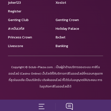
joker123
Xoslot
Register
Genting Club
Genting Crown
สะหวันเวกัส
Holiday Palace
Princess Crown
Ibcbet
Livescore
Banking
Copyright © Gclub-Plaza.com. : เป็นผู้นำด้านบริการของระบบ คาสิโน
ออนไลน์ (Casino Online) เว็บไซต์ที่ให้บริการคาสิโนออนไลน์ที่ครอบคลุมมาก
ที่สุดในเอเชีย เป็นบริษัทรับ เดิมพันออนไลน์ ที่ได้รับใบอนุญาตให้ประกอบ การ
ในธุรกิจคาสิโนออนไลน์ได้