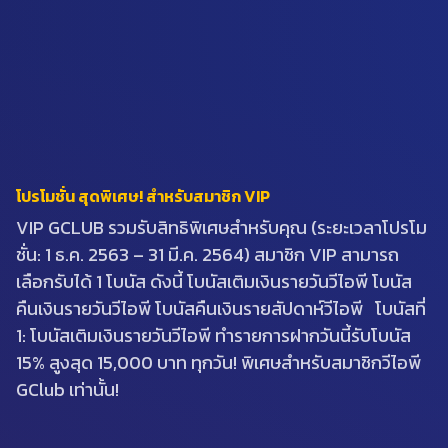
โปรโมชั่น สุดพิเศษ! สำหรับสมาชิก VIP
VIP GCLUB รวมรับสิทธิพิเศษสำหรับคุณ (ระยะเวลาโปรโม
ชั่น: 1 ธ.ค. 2563 – 31 มี.ค. 2564) สมาชิก VIP สามารถ
เลือกรับได้ 1 โบนัส ดังนี้ โบนัสเติมเงินรายวันวีไอพี โบนัส
คืนเงินรายวันวีไอพี โบนัสคืนเงินรายสัปดาห์วีไอพี โบนัสที่
1: โบนัสเติมเงินรายวันวีไอพี ทำรายการฝากวันนี้รับโบนัส
15% สูงสุด 15,000 บาท ทุกวัน! พิเศษสำหรับสมาชิกวีไอพี
GClub เท่านั้น!