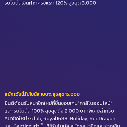
รับโบนัสเงินฝากครั้งแรก 120% สูงสุด 3,000
สมัครวันนี้รับโบนัส 100% สูงสุด 15,000
ยินดีต้อนรับสมาชิกใหม่ที่ชื่นชอบเกม“คาสิโนออนไลน์”
แลกรับโบนัส 100% สูงสุดถึง 2,000 บาทพิเศษสำหรับ
สมาชิกใหม่ Gclub, Royal1688, Holiday, RedDragon
และ Genting เท่านั้น วิธีรับโบนัส สมัครสมาชิกและฝากเงิน