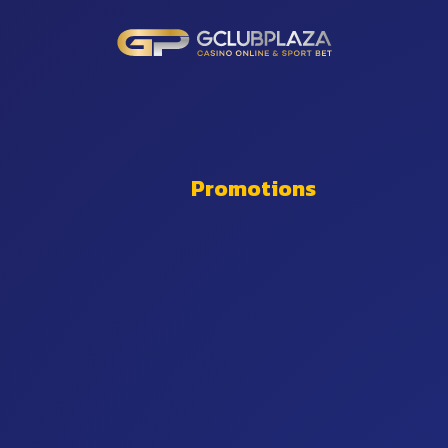
Promotions