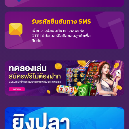
รับรหัสยืนยันทาง SMS
เพื่อความปลอดภัย เราจะส่งรหัส
OTP ไปยังเบอร์มือถือของลูกค้าเพื่อ
ยืนยัน