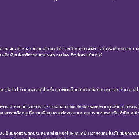
ค้าของเราที่จะคอยช่วยเหลือคุณ ไม่ว่าจะเป็นทางโทรศัพท์ ไลน์ หรือห้องสนทนา ผ
 หรือเงื่อนไขกติกาของเกม web casino ติดต่อเราเข้ามาได้
อดทั้งวัน ไม่ว่าคุณจะอยู่ที่ไหนก็ตาม เพียงล็อกอินด้วยชื่อของคุณและเลือกเกมส์
เพียงเลือกเกมที่ต้องการและวางเงินจาก live dealer games เมนูหลักก็สามารถเ
ุณสามารถเลือกมุมที่อยากเห็นเกมตามต้องการ และสามารถถามตอบกับเจ้ามือเล่น
และเป็นของขวัญต้อนรับสมาชิกใหม่! ยังไม่หมดแค่นั้น เรายังมอบโปรโมชั่นอีกมาก