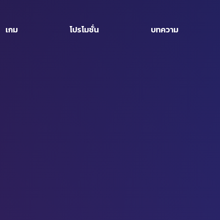
เกม
โปรโมชั่น
บทความ