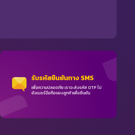
รับรหัสยืนยันทาง SMS
เพื่อความปลอดภัย เราจะส่งรหัส OTP ไป
ยังเบอร์มือถือของลูกค้าเพื่อยืนยัน