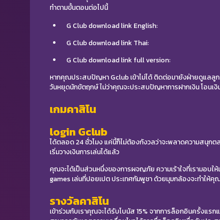
ทำตามขั้นตอนต่อไปนี้
G Club download link English:
G Club download link Thai:
G Club download link full version:
หากคุณประสบปัญหา
Gclub เข้าไม่ได้
ติดต่อมายังฝ่ายดูแลลูก
วันหยุดนักขัตฤกษ์ ไม่ว่าคุณจะประสบปัญหาการฝากเงิน โอนเงิน
เกมคาสิโน
login Gclub
ได้ตลอด 24 ชั่วโมง แค่นี้ก็ไม่ต้องกังวลว่าจะพลาดความสนุกตล
เริ่มวางเงินการเล่นได้แล้ว
คุณจะได้เป็นส่วนหนึ่งของการผจญภัย ความเร้าใจที่เรามอบให้
games เล่นที่ปอยเปต ประเทศกัมพูชา ด้วยมุมกล้องจะทำให้ค
รางวัลคาสิโน
เข้าร่วมกับเราคุณจะได้รับโบนัส 15% จากการล็อกอินครั้งแรก