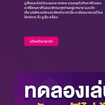
รูเล็ตออนไลน์ Roulette Online ร่วมสนุกไปกับคาสิโนของ
เราที่มีเกมคาสิโนยอดฮิตรอทุกท่านอยู่มากมาย แบบจัด
เต็ม แค่เพียงสมัครสมาชิกเข้ามาเท่านั้น เรามีเกมมากมายไว้รอ
ให้บริการ ทั้ง รูเล็ต สล็อด
เข้าหน้าบาคาร่า