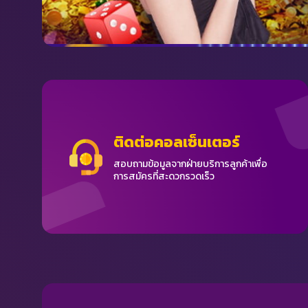
ติดต่อคอลเซ็นเตอร์
สอบถามข้อมูลจากฝ่ายบริการลูกค้าเพื่อ
การสมัครที่สะดวกรวดเร็ว