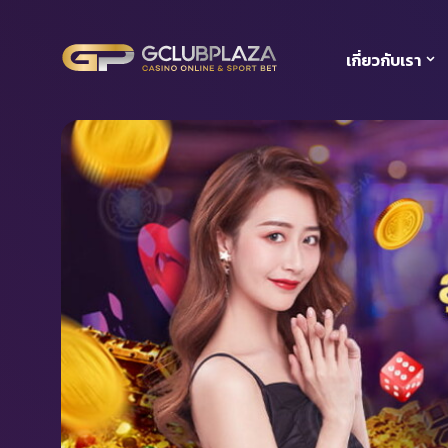
เกี่ยวกับเรา