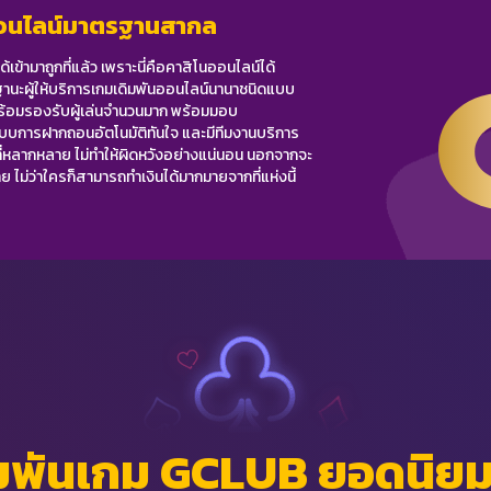
นออนไลน์มาตรฐานสากล
ด้เข้ามาถูกที่แล้ว เพราะนี่คือคาสิโนออนไลน์ได้
ฐานะผู้ให้บริการเกมเดิมพันออนไลน์นานาชนิดแบบ
ร้อมรองรับผู้เล่นจำนวนมาก พร้อมมอบ
ะบบการฝากถอนอัตโนมัติทันใจ และมีทีมงานบริการ
ี่หลากหลาย ไม่ทำให้ผิดหวังอย่างแน่นอน นอกจากจะ
 ไม่ว่าใครก็สามารถทำเงินได้มากมายจากที่แห่งนี้
ิมพันเกม GCLUB ยอดนิยม