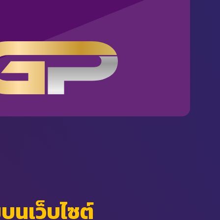
บนเว็บไซต์