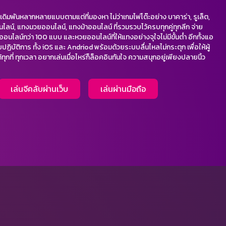
เดิมพันหลากหลายแบบตามแต่ที่มองหา ไม่ว่าเกมไพ่โต๊ะอย่าง บาคาร่า, รูเล็ต,
น์, แทงมวยออนไลน์, แทงม้าออนไลน์ ที่รวมรวบไว้ครบทุกคู่ทุกลีก จ่าย
น์กว่า 100 แบบ และหวยออนไลน์ที่ให้แทงอย่างจุใจไม่มีขั้นต่ำ อีกทั้งแอ
ิบัติการ ทั้ง iOS และ Andriod พร้อมด้วยระบบลื่นไหลไม่กระตุก เพื่อให้ผู้
้ทุกที่ ทุกเวลา อยากเล่นเมื่อไหร่ก็ล็อคอินทันใจ ความสนุกอยู่เพียงปลายนิ้ว
เล่นจีคลับผ่านเว็บ
เล่นผ่านมือถือ