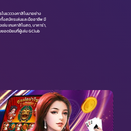
ารในแวววงคาสิโนมาอย่าง
ยทั้งสมัครเล่นและมืออาชีพ มี
ช่น เกมคาสิโนสด, บาคาร่า,
มยอดนิยมที่ผู้เล่น GClub