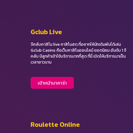
Gclub Live
จีคลับคาสิโน live คาสิโนสด ที่อยากให้นักเดิมพันได้เล่น
Gclub Casino คือเว็บคาสิโนออนไลน์ ยอดนิยม อันดับ 1 จี
คลับ มีลูกค้าเข้าใช้บริการมากที่สุด ที่นี่ เปิดให้บริการมาเป็น
เวลายาวนาน
เข้าหน้าบาคาร่า
Roulette Online