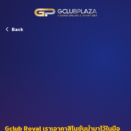
Back
Gclub Royal เราเอาคาสิโนชั้นนำมาไว้ในมือ