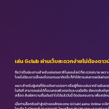
เล่น Gclub ผ่านเว็บสะดวกง่ายไม่ต้องดาว
ถือว่าเป็นช่องทางสำหรับเล่นเกมคาสิโนออนไลน์ ที่สะดวกสบาย เพราะว่
โดยไม่ต้องดาวน์โหลดโปรแกรมมาติดตั้ง ก็ทำให้การเล่นการพนันผ่านทาง
เหมาะสำหรับผู้เล่นที่ต้องเดินทางบ่อยๆ หรือผู้ที่ชอบเล่นจากร้านอินเตอร
ในทันที สามารถเล่นได้ทั้งบนคอมพิวเตอร์และบนมือถือ อัพเดตลิงค์ทุกวัน
สล็อต สัมผัสความตื่นเต้นเร้าใจได้แล้ววันนี้ ติดต่อสอบถาม เพื่อสมัคร
เมื่อท่านล็อกอินเข้าสู่หน้าจอหลักของเกม GClubCasino Online จะมีเ
โซนคือ โบนัสเฮาส์ (Gold Hall), โซนสล็อต 3D (3D Virtual Hall) และโ