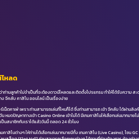
น์โหลด
าท่านลูกค้าไม่จำเป็นที่จะต้องดาวน์โหลดและติดตั้งโปรแกรม ทำให้ได้รับความ สะดว
 จีคลับ คาสิโน ออนไลน์ เป็นเรื่องง่าย
์เน็ตคาเฟ่ เพราะท่านสามารถเล่นที่ไหนก็ได้ ซึ่งท่านสามารถ เข้า จีคลับ ได้ผ่านลิงค์ 
 หมดปัญหาทางเข้า Casino Online เข้าไม่ได้ มีเกมคาสิโนให้เลือกเล่นมากมายไม่ว่าจะ
เป็นสมาชิกกับเราได้แล้ววันนี้ ตลอด 24 ชั่วโมง
กมคาสิโนต่างๆ ให้ท่านได้เลือกเล่นมากมายมีทั้ง เกมคาสิโน (Live Casino), โซน
ซนสล็อต (Slot Hall) ท่านสามารถเลือกเกมต่างๆ ได้ตามที่ท่านต้องการ ห้องต่างๆ ใ