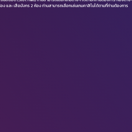
ลา 1 ห้อง และ เสือมังกร 2 ห้อง ท่านสามารถเลือกเล่นเกมคาสิโนได้ตามที่ท่านต้องการ