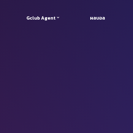
Gclub Agent
ผลบอล