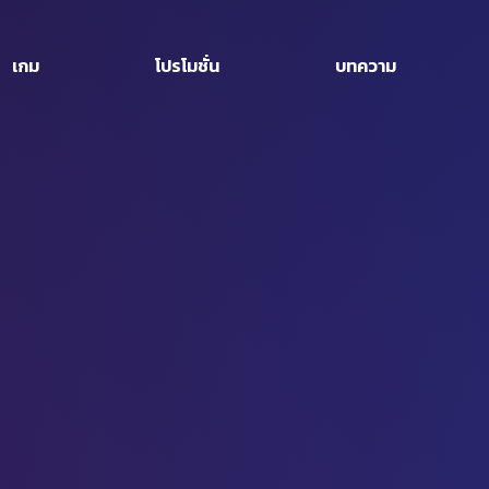
เกม
โปรโมชั่น
บทความ