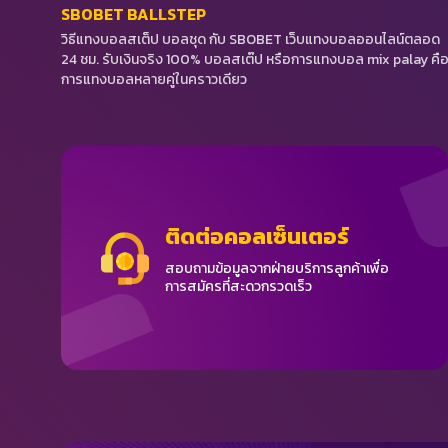
SBOBET BALLSTEP
วิธีแทงบอลสเต็ป บอลชุด กับ SBOBET เว็บแทงบอลออนไลน์ตลอด
24 ชม. รับเงินจริง 100% บอลสเต๊ป หรือการแทงบอล mix palay คื
การแทงบอลหลายคู่ในคราวเดียว
ติดต่อคอลเซ็นเตอร์
สอบถามข้อมูลจากฝ่ายบริการลูกค้าเพื่อ
การสมัครที่สะดวกรวดเร็ว