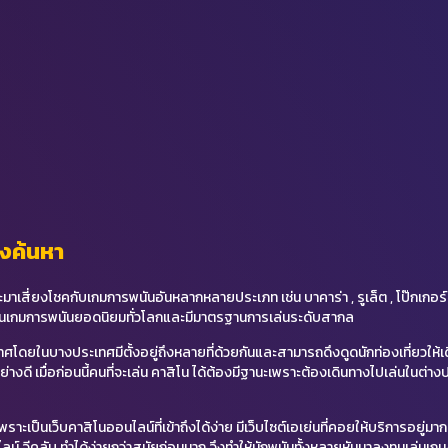
องค้นหา
มาเสี่ยงโชคกับเกมการพนันอันหลากหลายประเภท เช่น บาคาร่า , รูเล็ต , โป๊กเกอร์ 
กเป็นเกมการพนันยอดนิยมทั่วโลกและมีมาตรฐานการเล่นระดับสากล
ศโดยในบางประเทศมีตั้งอยู่ถึงหลายที่ด้วยกันและสามารถดึงดูดนักท่องเที่ยวให้เดิ
่างดี เมื่อก่อนนี้คนที่จะเล่น คาสิโน ได้ต้องมีฐานะเพราะต้องเดินทางไปเล่นในต่า
าะเป็นเว็บคาสิโนออนไลน์ที่เข้าถึงได้ง่าย มีเว็บไซต์เอเย่นที่คอยให้บริการอยู่มาก
ลน์ จีคลับ ทำได้ง่ายกว่าสมัยก่อนมาก จึงทำให้นักพนันทั้งหลายหันมาลงทุนเล่นเกม