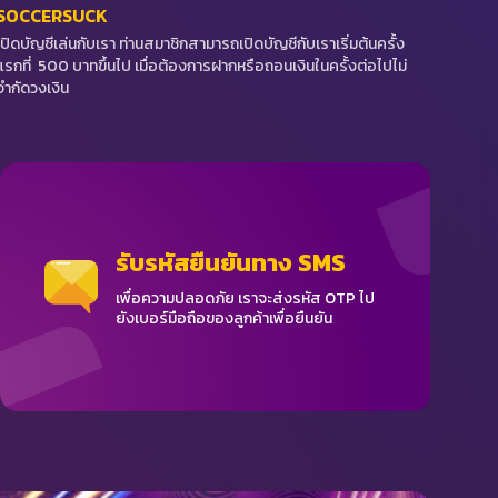
SOCCERSUCK
เปิดบัญชีเล่นกับเรา ท่านสมาชิกสามารถเปิดบัญชีกับเราเริ่มต้นครั้ง
แรกที่ 500 บาทขึ้นไป เมื่อต้องการฝากหรือถอนเงินในครั้งต่อไปไม่
จำกัดวงเงิน
รับรหัสยืนยันทาง SMS
เพื่อความปลอดภัย เราจะส่งรหัส OTP ไป
ยังเบอร์มือถือของลูกค้าเพื่อยืนยัน