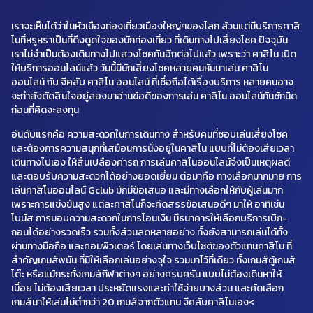
เราจะเห็นได้ว่าในหัวเมืองท่องเที่ยวเมืองใหญ่ๆของโลก ล้วนแต่มีบริการคาสิ
โนที่หรูหราเป็นที่ดึงดูดใจของนักท่องเที่ยว ที่เดินทางไปเสี่ยงโชค ปัจจุบัน
เราไม่จำเป็นต้องเดินทางไปแสวงโชคกันอีกต่อไปแล้ว เพราะว่า คาสิโน เปิด
ให้บริการออนไลน์แล้ว วันนี้มีนักเสี่ยงโชคหลายคนหันมาเล่น คาสิโน
ออนไลน์ กับ จีคลับ คาสิโน ออนไลน์ ที่เชื่อถือได้เรื่องบริการ หลายคนอาจ
จะกำลังตัดสินใจอยู่ลองมาอ่านข้อดีของการเล่น คาสิโน ออนไลน์กันซักนิด
ก่อนที่คิดจะลงทุน
อันดับแรกคือ ความสะดวกในการเดินทาง สำหรับคนที่ชอบเล่นเสี่ยงโชค
และต้องการความสนุกที่เสมือนการนั่งอยู่ในคาสิโน แบบที่ไม่ต้องเสียเวลา
เดินทางไปเอง ให้สิ้นเปลืองค่ารถ การเล่นคาสิโนออนไลน์จึงเป็นเหตุผลดี
และตอบรับความสะดวกได้อย่างยอดเยี่ยม ต่อมาคือ ทางเลือกมากมาย การ
เล่นคาสิโนออนไลน์ Gclub มักมีข้อเสนอ และมีทางเลือกให้กับผู้เล่นมาก
เพราะการแข่งขันสูง แต่ละคาสิโนก็จะคัดสรรข้อเสนอดีๆ มาให้ อาทิเช่น
โบนัส การมอบความสะดวกในการโอนเงิน มีธนาคารให้เลือกบริการเบิก-
ถอนได้อย่างรวดเร็ว รวมทั้งส่วนลดหลายอย่าง ทั้งยังสามารถเล่นได้ทั้ง
ผ่านทางมือถือ และคอมพิวเตอร์ โดยเล่นทางเว็บไซต์ของตัวแทนคาสิโน ที่
สำคัญเกมส์พนัน ที่มีให้เลือกเล่นอย่างจุใจ รวมมาไว้ที่เดียว ทั้งเกมส์ตู้เกมส์
โต๊ะ หรือแม้กระทั่งเกมส์กีฬาต่างๆ อย่างครบครัน แบบไม่ต้องเดินหาให้
เมื่อย ไม่ต้องเสียเวลา ประหยัดแรงและค่าใช้จ่ายบางส่วน และคัดเลือก
เกมส์มาให้เล่นไม่ต่ำกว่า 20 เกมส์จากตัวแทน จีคลับคาสิโนเอง<