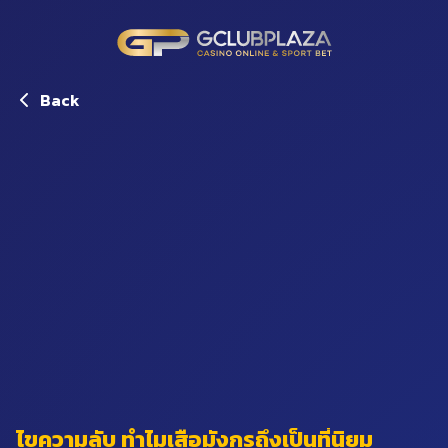
Back
ไขความลับ ทำไมเสือมังกรถึงเป็นที่นิยม