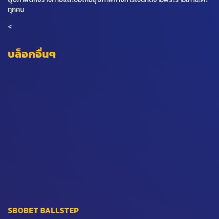
ทุกคน
<
บล็อกอื่นๆ
SBOBET BALLSTEP