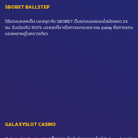
SBOBET BALLSTEP
วิธีแทงบอลสเต็ป บอลชุด กับ SBOBET เว็บแทงบอลออนไลน์ตลอด 24
ชม. รับเงินจริง 100% บอลสเต๊ป หรือการแทงบอล mix palay คือการแทง
บอลหลายคู่ในคราวเดียว
GALAXYSLOT CASINO