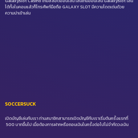
Galaxyslot Casino เกมสล็อตออนไลน์ เล่นเกมออนไลน์ Galaxyslot เล่น
ได้ทั้งในคอมแล้วก็โทรศัพท์มือถือ GALAXY SLOT มีความโดดเด่นด้วย
ความน่าเข้าเล่น
SOCCERSUCK
เปิดบัญชีเล่นกับเรา ท่านสมาชิกสามารถเปิดบัญชีกับเราเริ่มต้นครั้งแรกที่
500 บาทขึ้นไป เมื่อต้องการฝากหรือถอนเงินในครั้งต่อไปไม่จำกัดวงเงิน