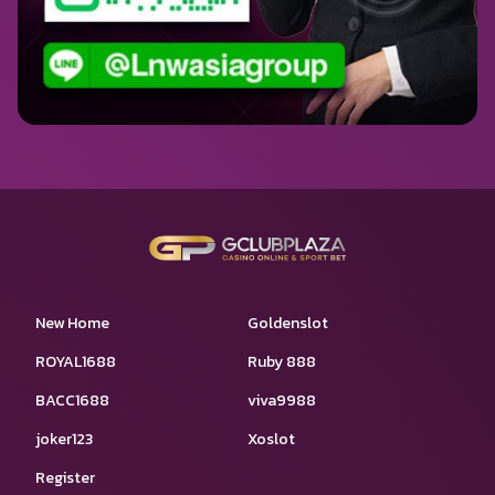
New Home
Goldenslot
ROYAL1688
Ruby 888
BACC1688
viva9988
joker123
Xoslot
Register