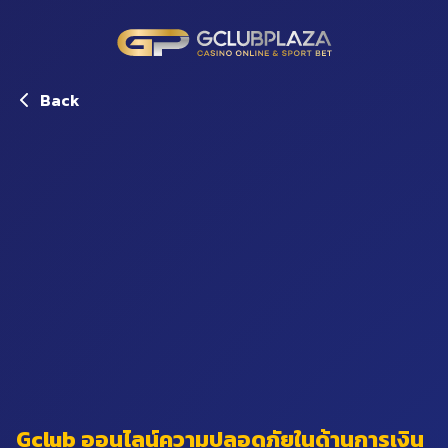
Back
Gclub ออนไลน์ความปลอดภัยในด้านการเงิน