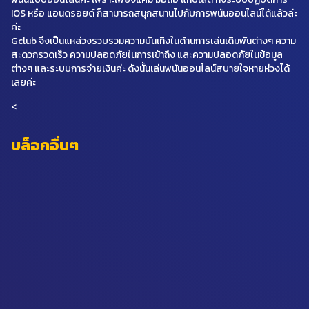
IOS หรือ แอนดรอยด์ ก็สามารถสนุกสนานไปกับการพนันออนไลน์ได้แล้วล่ะ
ค่ะ
Gclub จึงเป็นแหล่วงรวบรวมความบันเทิงในด้านการเล่นเดิมพันต่างๆ ความ
สะดวกรวดเร็ว ความปลอดภัยในการเข้าถึง และความปลอดภัยในข้อมูล
ต่างๆ และระบบการจ่ายเงินค่ะ ดังนั้นเล่นพนันออนไลน์สบายใจหายห่วงได้
เลยค่ะ
<
บล็อกอื่นๆ