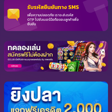
รับรหัสยืนยันทาง SMS
เพื่อความปลอดภัย เราจะส่งรหัส
OTP ไปยังเบอร์มือถือของลูกค้าเพื่อ
ยืนยัน