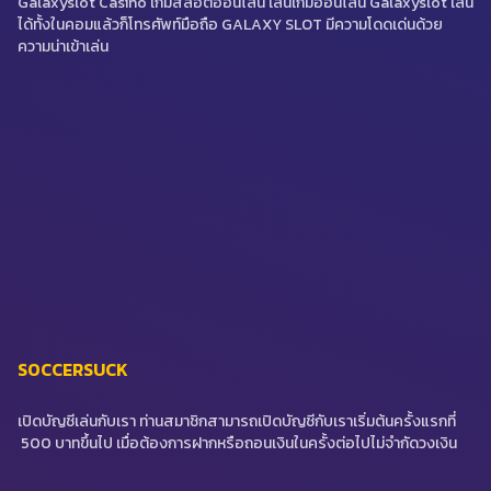
Galaxyslot Casino เกมสล็อตออนไลน์ เล่นเกมออนไลน์ Galaxyslot เล่น
ได้ทั้งในคอมแล้วก็โทรศัพท์มือถือ GALAXY SLOT มีความโดดเด่นด้วย
ความน่าเข้าเล่น
SOCCERSUCK
เปิดบัญชีเล่นกับเรา ท่านสมาชิกสามารถเปิดบัญชีกับเราเริ่มต้นครั้งแรกที่
500 บาทขึ้นไป เมื่อต้องการฝากหรือถอนเงินในครั้งต่อไปไม่จำกัดวงเงิน