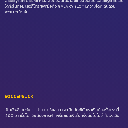
Galaxyslot Casino เกมสล็อตออนไลน์ เล่นเกมออนไลน์ Galaxyslot เล่น
ได้ทั้งในคอมแล้วก็โทรศัพท์มือถือ GALAXY SLOT มีความโดดเด่นด้วย
ความน่าเข้าเล่น
SOCCERSUCK
เปิดบัญชีเล่นกับเรา ท่านสมาชิกสามารถเปิดบัญชีกับเราเริ่มต้นครั้งแรกที่
500 บาทขึ้นไป เมื่อต้องการฝากหรือถอนเงินในครั้งต่อไปไม่จำกัดวงเงิน