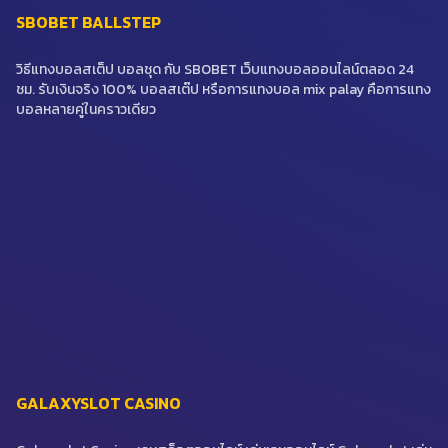
SBOBET BALLSTEP
วิธีแทงบอลสเต็ป บอลชุด กับ SBOBET เว็บแทงบอลออนไลน์ตลอด 24
ชม. รับเงินจริง 100% บอลสเต๊ป หรือการแทงบอล mix palay คือการแทง
บอลหลายคู่ในคราวเดียว
GALAXYSLOT CASINO