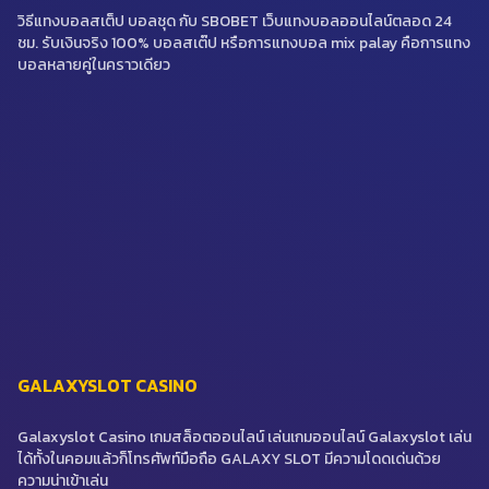
วิธีแทงบอลสเต็ป บอลชุด กับ SBOBET เว็บแทงบอลออนไลน์ตลอด 24
ชม. รับเงินจริง 100% บอลสเต๊ป หรือการแทงบอล mix palay คือการแทง
บอลหลายคู่ในคราวเดียว
GALAXYSLOT CASINO
Galaxyslot Casino เกมสล็อตออนไลน์ เล่นเกมออนไลน์ Galaxyslot เล่น
ได้ทั้งในคอมแล้วก็โทรศัพท์มือถือ GALAXY SLOT มีความโดดเด่นด้วย
ความน่าเข้าเล่น