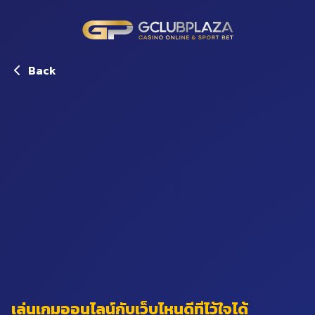
Back
เล่นเกมออนไลน์กับเว็บไหนดีที่ไว้ใจได้