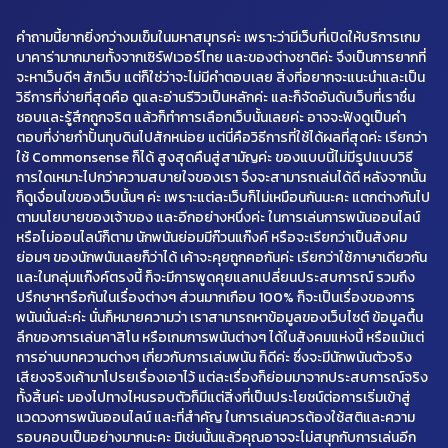
คำถามนี้ยากยิ่งกว่างมเข็มในมหาสมุทรค่ะ เพราะว่ามีเว็บที่เปิดให้บริการเกม
บาคาร่ามากมายทั้งจากเซิร์ฟเวอร์ไทย และของต่างชาติค่ะ จึงเป็นการยากที่
จะหาเว็บดีๆ สักเว็บ แต่ก็ใช่ว่าจะไม่มีคำตอบเลย สิ่งที่อยากจะแนะนำและเป็น
วิธีการที่ง่ายที่สุดคือ ดูและอ่านรีวิวเป็นหลักค่ะ และก็จัดอันดับเว็บที่เราชื่น
ชอบและรู้สึกถูกจริต แล้วก็ทำการเลือกเว็บนั้นเลยค่ะ อาจจะฟังดูเป็นคำ
ตอบที่ง่ายกำปั้นทุบดินไปสักหน่อย แต่นี่คือวิธีการที่ใช้ได้ผลที่สุดค่ะ เรียกว่า
ใช้ Commonsense ก็ได้ สูงสุดคืนสู่สามัญค่ะ ของแบบนี้ไม่มีรูปแบบวิธี
การใดเหมาะไปกว่าความสบายใจของเรา จึงจะสามารถเล่นได้ดี หลังจากนั้น
ก็ดูเงื่อนไขของเว็บนั้นๆ ค่ะ เพราะแต่ละเว็บก็ไม่เหมือนกันนะคะ แตกต่างกันไป
ตามนโยบายของเจ้าของ และอีกอย่างหนึ่งค่ะ ในการเล่นการพนันออนไลน์
หรือไม่ออนไลน์ก็ตาม นักพนันย่อมมีก๊วนแก๊งค์ หรือจะเรียกว่าเป็นสังคม
ย่อมๆ ของนักพนันเลยก็ว่าได้ เค้าจะคุยถูกคอกันค่ะ เรียกว่าใช้ภาษาเดียวกัน
และในกลุ่มแก๊งค์ตรงนี้ ก็จะมีการพูดคุยแลกเปลี่ยนประสบการณ์ รวมถึง
ปรึกษาหารือกันในเรื่องต่างๆ ส่วนมากเกือบ 100% ก็จะเป็นเรื่องของการ
พนันนั่นล่ะค่ะ นั่นก็หมายความว่า เราสามารถหาข้อมูลของเว็บไซต์ ข้อมูลตื้น
ลึกของการเล่นคาสิโน หรือเกมการพนันต่างๆ ได้ในสังคมแห่งนี้ หรือแม้แต่
การอ่านบทความต่างๆ เกี่ยวกับการเล่นพนัน ก็ดีค่ะ ซึ่งจะมีนักพนันตัวจริง
เสียงจริงเค้ามาโปรยเรื่องเอาไว้ แต่ละเรื่องก็ย่อมมาจากประสบการณ์จริง
ทั้งสิ้นค่ะ มองไปทางไหนรอบตัวก็มีแต่สิ่งที่เป็นประโยชน์ต่อการเริ่มเข้าสู่
แวดวงการพนันออนไลน์ และที่สำคัญ ในการเล่นควรต้องใช้สติและความ
รอบคอบเป็นอย่างมากนะคะ มิเช่นนั้นแล้วคุณอาจจะไม่สนุกกับการเล่นอีก