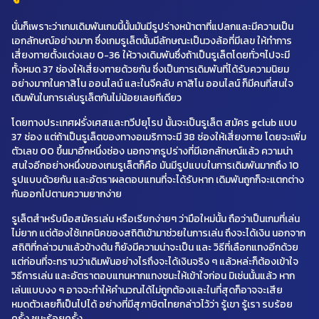
นั่นก็เพราะว่าเกมเดิมพันเกมนี้นั้นมันมีรูปร่างหน้าตาที่แปลกและมีความเป็น
เอกลักษณ์อย่างมาก ซึ่งเกมรูเล็ตนั้นมีลักษณะเป็นวงล้อที่มีเลข ให้ทำการ
เสี่ยงทายตั้งแต่งเลข 0-36 ให้วางเดิมพันซึ่งถ้าเป็นรูเล็ตโดยทั่วๆไปจะมี
ทั้งหมด 37 ช่องให้เสี่ยงทายด้วยกัน ซึ่งเป็นการเดิมพันที่ได้รับความนิยม
อย่างมากในคาสิโน ออนไลน์ และในจีคลับ คาสิโน ออนไลน์ ก็มีคนที่สนใจ
เดิมพันในการเล่นรูเล็ตกันไม่น้อยเลยทีเดียว
โดยทางประเทศฝรั่งเศสและทวีปยุโรป นั้นจะเป็นรูเล็ต สมัคร gclub แบบ
37 ช่อง แต่ถ้าเป็นรูเล็ตของทางอเมริกาจะมี 38 ช่องให้เสี่ยงทาย โดยจะเพิ่ม
ตัวเลข 00 ขึ้นมาอีกหนึ่งช่อง นอกจากรูปร่างที่มีเอกลักษณ์แล้ว ความน่า
สนใจอีกอย่างหนึ่งของเกมรูเล็ตก็คือ มันมีรูปแบบในการเดิมพันมากถึง 10
รูปแบบด้วยกัน และอัตราผลตอบแทนที่จะได้รับหาก เดิมพันถูกก็จะแตกต่าง
กันออกไปตามความยากง่าย
รูเล็ตสำหรับมือสมัครเล่น หรือเรียกง่ายๆ ว่ามือใหม่นั้น ถือว่าเป็นเกมที่เล่น
ไม่ยาก แต่ต้องใช้เทคนิคของสถิติเข้ามาช่วยในการเล่น ถึงจะได้เงิน นอกจาก
สถิติที่กล่าวมาแล้วข้างต้น ก็ยังมีความน่าจะเป็น และ วิธีที่เลือกแทงอีกด้วย
แต่ก่อนที่จะทราบว่าเดิมพันอย่างไรถึงจะได้เงินจริง ๆ แล้วหล่ะก็ต้องเข้าใจ
วิธีการเล่น และอัตราตอบแทนหากแทงชนะให้เข้าใจก่อน มิเช่นนั้นแล้ว หาก
เล่นแบบงง ๆ อาจจะทำให้คำนวณได้ไม่ถูกต้องและในที่สุดก็อาจจะเสีย
หมดตัวเลยก็เป็นไปได้ อย่างที่มีสุภาษิตไทยกล่าวไว้ว่า รู้เขา รู้เรา รบร้อย
ครั้ง ชนะร้อยครั้ง