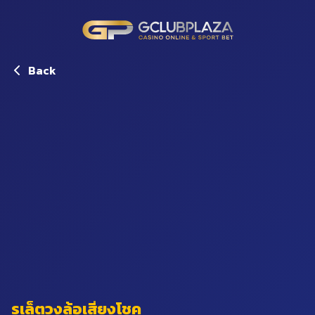
Back
รูเล็ตวงล้อเสี่ยงโชค