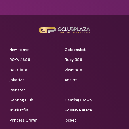
New Home
Goldenslot
ROYAL1688
Ruby 888
BACC1688
viva9988
joker123
Xoslot
Register
Genting Club
Genting Crown
สะหวันเวกัส
Holiday Palace
Princess Crown
Ibcbet