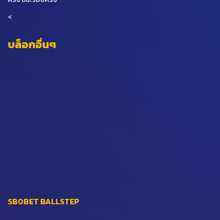
<
บล็อกอื่นๆ
SBOBET BALLSTEP