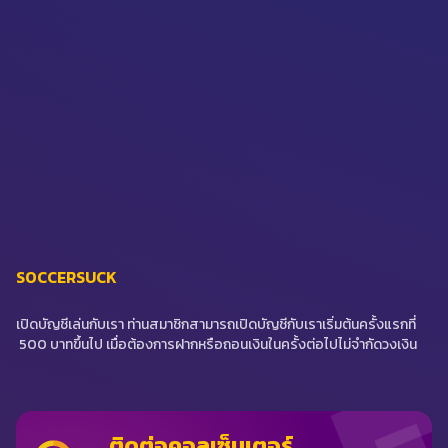
SOCCERSUCK
เปิดบัญชีเล่นกับเรา ท่านสมาชิกสามารถเปิดบัญชีกับเราเริ่มต้นครั้งแรกที่
500 บาทขึ้นไป เมื่อต้องการฝากหรือถอนเงินในครั้งต่อไปไม่จำกัดวงเงิน
ติดต่อคอลเซ็นเตอร์