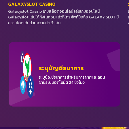
GALAXYSLOT CASINO
Galaxyslot Casino เกมสล็อตออนไลน์ เล่นเกมออนไลน์
อ
Galaxyslot เล่นได้ทั้งในคอมแล้วก็โทรศัพท์มือถือ GALAXY SLOT มี
ความโดดเด่นด้วยความน่าเข้าเล่น
ระบุบัญชีธนาคาร
ระบุบัญชีธนาคารสำหรับการฝากและถอน
ผ่านระบบอัตโนมัติ 24 ชั่วโมง