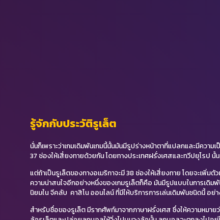
รู้จักกับประวัติรูเล็ต
นั่นก็เพราะว่าเกมเดิมพันเกมนี้นั้นมันมีรูปร่างหน้าตาที่แปลกและมีความ
37 ช่องให้เสี่ยงทายด้วยกัน โดยทางประเทศฝรั่งเศสและทวีปยุโรป นั้น
แต่ถ้าเป็นรูเล็ตของทางอเมริกาจะมี 38 ช่องให้เสี่ยงทาย โดยจะเพิ่มต
ความน่าสนใจอีกอย่างหนึ่งของเกมรูเล็ตก็คือ มันมีรูปแบบในการเดิ
นิยมใน จีคลับ คาสิโน ออนไลน์ ที่มีให้บริการการเล่นเดิมพันชนิดนี้ อย่าง
สำหรับชื่อของรูเล็ต มีรากศัพท์มาจากภาษาฝรั่งเศส ซึ่งให้ความหมายว่า
ล้อรูเล็ตและปล่อยลูกบอลให้วิ่งไปบนวงล้อนั้น ลูกบอลจะตกลงไปอยู่ในช