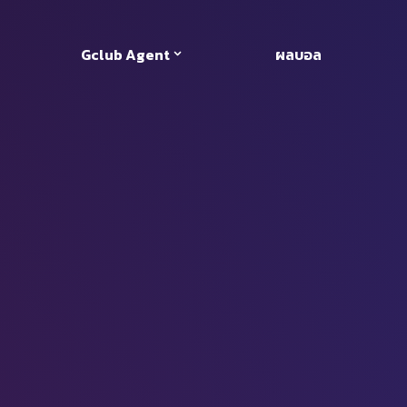
Gclub Agent
ผลบอล