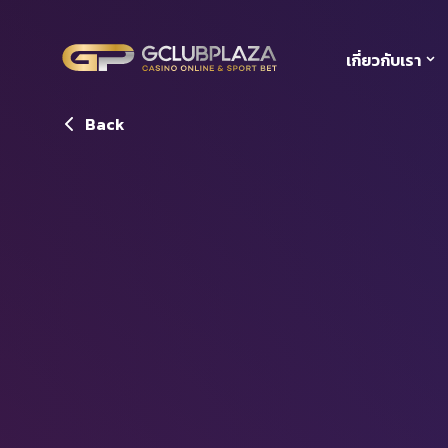
เกี่ยวกับเรา
Back