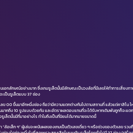
เป็นเอกลักษณ์อย่างมาก ซึ่งเกมรูเล็ตนั้นมีลักษณะเป็นวงล้อที่มีเลขให้ทำการเสี่ยงทา
จะเป็นรูเล็ตแบบ 37 ช่อง
ัวเลข 00 ขึ้นมาอีกหนึ่งช่อง ถือว่ามีความแตกต่างกันไปตามสถานที่ แล้วแต่คาสิโน 
มพันมากถึง 10 รูปแบบด้วยกัน และอัตราผลตอบแทนที่จะได้รับหากเดิมพันถูกก็จ
รูเล็ตนั้นมีที่มาอย่างไร ทำไมถึงเป็นที่นิยมได้มากมายขนาดนี้
 “ล้อเล็ก ๆ” ผู้เล่นจะพนันผลของเกมเป็นตัวเลขเดี่ยว ๆ หรือช่วงของตัวเลข รวมถึง
่องใดช่องหนึ่งในที่สุดเพราะสูญเสียโมเมนตัม รูเล็ตโดยทั่วไปมี 37 ช่อง (ฝรั่ง