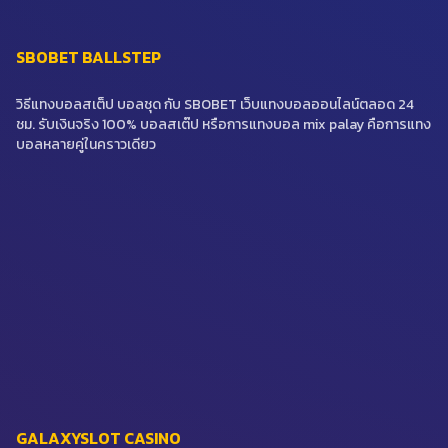
SBOBET BALLSTEP
วิธีแทงบอลสเต็ป บอลชุด กับ SBOBET เว็บแทงบอลออนไลน์ตลอด 24
ชม. รับเงินจริง 100% บอลสเต๊ป หรือการแทงบอล mix palay คือการแทง
บอลหลายคู่ในคราวเดียว
GALAXYSLOT CASINO