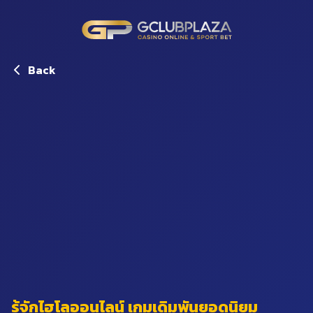
Back
รู้จักไฮโลออนไลน์ เกมเดิมพันยอดนิยม