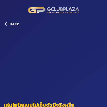
Back
เล่นไฮโลแบบไม่เจ็บตัวมีจริงหรือ