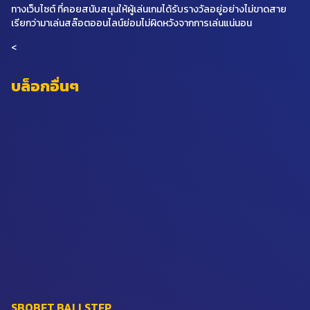
ทางเว็บไซต์ ที่คอยสนับสนุนให้ผู้เล่นเกมได้รับรางวัลอยู่อย่างไม่ขาดสาย
เรียกว่ามาเล่นสล๊อตออนไลน์ย่อมไม่ผิดหวังจากการเล่นแน่นอน
<
บล็อกอื่นๆ
SBOBET BALLSTEP