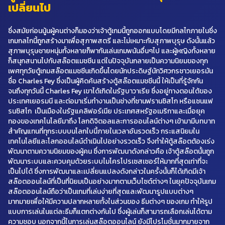
เปลี่ยนไป
ซึ่งสมัยก่อนนู้นผู้คนต่างก็มองว่าเจ้าตู้เกมนี้ถูกออกแบบโดยมีกลไกภายในซึ่ง
เกมกลไกนี้ถูกสร้างมาเพื่อสุภาพสตรี และไม่เหมาะกับสุภาพบุรุษ ดังนั้นแล้ว
สุภาพบุรุษชายหนุ่มทั้งหลายก็พากันเล่นเกมพนันอื่นๆไป และผู้หญิงทั้งหลาย
ก็สนุกสนานไปกับสล๊อตแมชชีน แต่ในปัจจุบันกลายเป็นความนิยมของทุก
เพศทุกวัยตู้เกมสล๊อตแมชชีนเกิดขึ้นโดยนักประดิษฐ์นักวิศวกรชาวเยอรมัน
ชื่อ Charles Fey ซึ่งเป็นผู้คิดค้นสร้างตู้สล๊อตแมชชีนนี้ ให้เป็นที่รู้จักกัน
จนถึงทุกวันนี้ Charles Fey เขาได้เกิดในรัฐบาวาเรีย ซึ่งอยู่ทางตอนใต้ของ
ประเทศเยอรมนี และต่อมาเริ่มทำงานเป็นช่างที่ซานฟรานซิสโก หรือแซนแฟ
รนซิสโก เป็นเมืองในรัฐแคลิฟอร์เนีย ประเทศสหรัฐอเมริกาและเมื่อยุค
ทองของเทคโนโลยีมาถึง โลกดิจิตอลและการออนไลน์ต่างๆ เข้ามามีบทบาท
สำคัญแทนที่ทุกระบบบนโลกใบนี้ภายในเวลาอันรวดเร็ว กระแสนิยมใน
เทคโนโลยีและโลกออนไลน์ดำเนินไปอย่างรวดเร็ว จึงทำให้ตู้สล๊อตต้องเร่ง
พัฒนาตามความนิยมของผู้คน ซึ่งการพัฒนาดังกล่าวคือ เจ้าตู้สล๊อตนั้นถูก
พัฒนาระบบและควบคุมด้วยระบบไมโครโปรเซสเซอร์ให้มากที่สุดเท่าที่จะ
เป็นไปได้ ซึ่งการพัฒนาและเปลี่ยนแปลงดังกล่าวในครั้งนั้นก็ได้เกิดมีเจ้า
สล๊อตออนไลน์ที่เป็นที่นิยมเป็นอย่างมากตามเว็บไซต์ต่างๆ ในยุคปัจจุบันเกม
สล๊อตออนไลน์ถือว่าเป็นเกมที่เล่นง่ายที่สุดและพัฒนารูปแบบต่างๆ
มากมายเพื่อให้มีความปลากหลายทั้งในส่วนของ ธีมต่างๆ ของเกม ทำให้รูป
แบบการเล่นในแต่ละธีมก็แตกต่างกันไป ซึ่งผู้เล่นก็สามารถเลือกเล่นได้ตาม
ความชอบ นอกจากนี้ในการเล่นสล๊อตออนไลน์ ยังมีโปรโมชั่นมากมายจาก