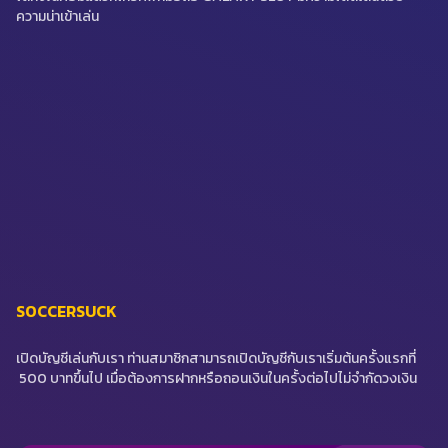
ความน่าเข้าเล่น
SOCCERSUCK
เปิดบัญชีเล่นกับเรา ท่านสมาชิกสามารถเปิดบัญชีกับเราเริ่มต้นครั้งแรกที่
500 บาทขึ้นไป เมื่อต้องการฝากหรือถอนเงินในครั้งต่อไปไม่จำกัดวงเงิน