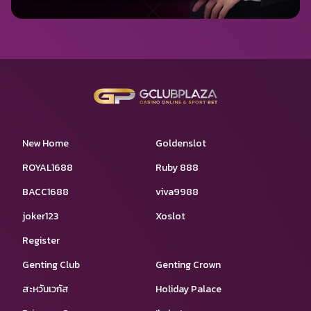
New Home
Goldenslot
ROYAL1688
Ruby 888
BACC1688
viva9988
joker123
Xoslot
Register
Genting Club
Genting Crown
สะหวันเวกัส
Holiday Palace