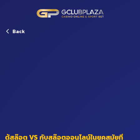
Back
ตู้สล๊อต VS กับสล๊อตออนไลน์ในยุคสมัยที่