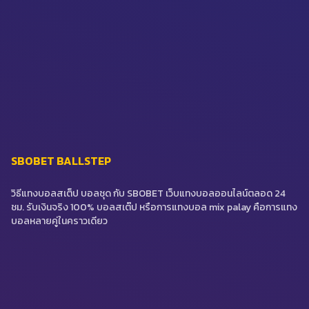
SBOBET BALLSTEP
วิธีแทงบอลสเต็ป บอลชุด กับ SBOBET เว็บแทงบอลออนไลน์ตลอด 24
ชม. รับเงินจริง 100% บอลสเต๊ป หรือการแทงบอล mix palay คือการแทง
บอลหลายคู่ในคราวเดียว