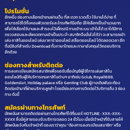
โปรโมชั่น
อีกหนึ่ง ช่องทางเลือกเข้าเกมผ่านเว็บ ที่สะดวก รวดเร็ว ใช้งานได้ง่าย ที่
สามารถใช้ได้ทั้งคอมพิวเตอร์และโทรศัพท์มือถือ มีให้เลือกเป็นจำนวนมาก
เพื่อให้เลือกใช้งานและสำรองไว้เผื่กรณี ทางเข้าระบบ เข้าไม่ได้ เราได้มีการ
ตรวจสอบและอัพเดตทางเข้าเป็นประจำ สมาชิกจึงมั่นใจได้ว่า จะสามารถเข้า
เล่น คาสิโนออนไลน์ เล่นบาคาร่าออนไลน์ สล็อตออนไลน์ ได้ตลอดเวลา อีก
ทั้งมีลิงก์สำหรับ Download ทั้งภาษาไทยและภาษาอังกฤษไว้คอยบริการ
อีกด้วย
ช่องทางสำหรับติดต่อ
การลงทะเบียนสมัครสมาชิกเพื่อขอรับชื่อบัญชีผู้ใช้ใการเล่นคาสิโน
ออนไลน์กับผู้ให้บริการเกมคาสิโนต่างๆ อาทิเช่น Gclub, Royal1688,
Goldenslot, Holiday palace หรือ Genting Club ผู้วางเดิมพันจะต้อง
ติดต่อเข้ามาที่ฝ่ายบริการลูกค้า โดยมีช่องทางการติดต่อไว้บริการถึง 3 ช่อง
ทาง ดังนี้
สมัครผ่านทางโทรศัพท์
นักพนันสามารถติดต่อผ่านทางโทรศัพท์ได้ที่เบอร์ HOTLINE : XXX-XXX-
XXXX ซึ่งมีคู่สายรองรับบริการตลอด 24 ชั่วโมง เมื่อมีเจ้าหน้าที่รับสายให้
นักพนันแจ้งกับเจ้าหน้าที่ ของเราว่าคุณ “ต้องการลงทะเบียนสมาชิก” หรือ