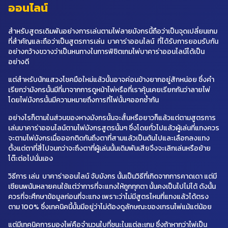
ออนไลน์
สำหรับสูตรเดิมพันอย่างการเล่นตามไพ่ลายมังกรนี้ถือว่าเป็นจุดเปลี่ยนเกม
ที่สำคัญและถือว่าเป็นสูตรการเล่น
บาคาร่าออนไลน์
ที่ได้รับการยอมรับกัน
อย่างกว้างขวางว่าเป็นหนทางในการพิชิตเกมไพ่บาคาร่าออนไลน์ได้เป็น
อย่างดี
แต่สำหรับนักแสวงโชคมือใหม่แล้วนั้นอาจค่อนข้างยากอยู่สักหน่อย ซึ่งคำ
เรียกว่ามังกรนั้นมีที่มาจากการดูหน้าไพ่หรือที่เราคุ้นเคยเรียกกันว่าลายไพ่
โดยไพ่มังกรนั้นมีความหมายถึงการที่ไพ่นั้นๆออกซ้ำกัน
อย่างไรก็ตามในส่วนของหางมังกรนั้นจะสั้นหรือยาวก็แล้วแต่ตามสูตรการ
เล่นบาคาร่าออนไลน์ตามไพ่มังกรสูตรนั้นๆ ซึ่งโดยทั่วไปแล้วผู้เล่นที่แทงควร
จะตามไพ่มังกรเมื่อออกติดกันถึงตาที่สามแล้วเป็นต้นไปและเลือกลงแทง
ตั้งแต่ตาที่สี่ไปจนกว่าจะถึงตาที่ผู้เล่นนั้นเดิมพันเสียจึงจะเลิกเล่นหรือย้าย
โต๊ะต่อไปนั่นเอง
วิธีการ เล่น บาคาร่าออนไลน์ จับมังกร นั้นเป็นวิธีที่เกิดจากการคาดเดา แต่มี
เซียนพนันหลายคนใช้แต่ว่าการที่จะแทงให้ถูกทุกตา นั้นคงเป็นไปไม่ได้ ดังนั้น
ควรที่จะศึกษาข้อมูลก่อนที่จะแทง เพราะว่าไม่มีสูตรไหนที่แทงแล้วได้ตรง
ตาม 100% ซึ่งเทคนิคนี้นั้นมีอยู่ว่าไม่ต้องดูลักษณะของเทรนไพ่แม้แต่น้อย
แต่มีเทคนิคการมองไพ่คือจำนวนใบที่ชนะในแต่ละเกม ซึ่งถ้าหากว่าไพ่เป็น