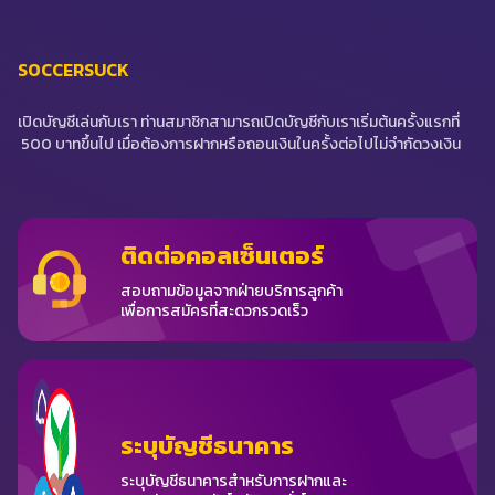
SOCCERSUCK
เปิดบัญชีเล่นกับเรา ท่านสมาชิกสามารถเปิดบัญชีกับเราเริ่มต้นครั้งแรกที่
500 บาทขึ้นไป เมื่อต้องการฝากหรือถอนเงินในครั้งต่อไปไม่จำกัดวงเงิน
ติดต่อคอลเซ็นเตอร์
สอบถามข้อมูลจากฝ่ายบริการลูกค้า
เพื่อการสมัครที่สะดวกรวดเร็ว
ระบุบัญชีธนาคาร
ระบุบัญชีธนาคารสำหรับการฝากและ