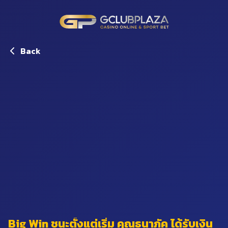
Back
Big Win ชนะตั้งแต่เริ่ม คุณธนาภัค ได้รับเงิน