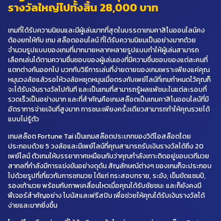
รางวัลใหญ่ไปทั้งสิ้น 28,000 บาท
เกมที่ได้รับความนิยมและมีผู้เล่นมากที่สุดในบรรดาเกมคาสิโนออนไลน์คง
ต้องยกให้กับ เกม สล๊อตออนไลน์ ที่ได้รับความนิยมเป็นอย่างมากด้วย
จำนวนรูปแบบของเกมที่มากมายหลากหลายรูปแบบทำให้ผู้เล่นสามารถ
เลือกเล่นได้ตามความชื่นชอบของผู้เล่นเองที่มีความชื่นชอบของแต่ละคนที่
แตกต่างกันออกไป บวกกับวิธีการเล่นที่ง่ายดายของเกมเพราะเพียงแค่คุณ
หมุนวงล้อแล้วรอให้วงล้อหยุดหมุนเมื่อตรงกับเพย์ไลน์ที่เกมกำหนดไว้คุณก็
จะได้รับเงินรางวัลไปทันที และเป็นเกมที่สามารถรู้ผลแพ้ชนะในแต่ละรอบที่
รวดเร็วเป็นอย่างมาก และที่สำคัญคือเกมสล๊อตเป็นเกมคาสิโนออนไลน์ที่มี
อัตราการจ่ายเงินที่สูงมาก การชนะเพียงครั้งเดียวสามารถทำให้คุณรวยได้
แบบไม่รู้ตัว
เกมสล๊อต Fortune Tai เป็นเกมสล๊อตประเภทของวิดีโอสล๊อตโดย
ประกอบด้วย 5 วงล้อและมีเพย์ไลน์ที่คุณสามารถรับเงินรางวัลได้ถึง 20
เพย์ไลน์ ตัวเกมให้บรรยากาศเหมือนกับว่าคุณกำลังเกาะติดอยู่ขอบเวทีมวย
สากลที่กำลังมีการแข่งขันอย่างดุดัน สัญลักษณ์ต่างๆ ของเกมก็จะประกอบ
ไปด้วยรูปที่เกี่ยวกับการชกมวย ได้แก่ กระสอบทราย, ระฆัง, เข็มขัดแชมป์,
รองเท้ามวย พร้อมกับถาพเคลื่อนไหวเมื่อคุณได้รับชัยชนะ และก็ยังคงมี
ฟีเจอร์สำคัญอย่าง โบนัสและฟรีสปิน เพื่อช่วยให้คุณได้รับเงินรางวัลได้
ง่ายและมากยิ่งขึ้น