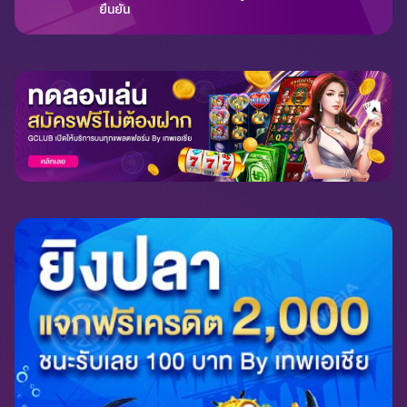
ยืนยัน