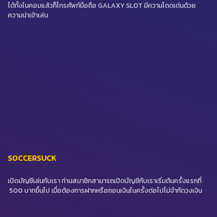
ได้ทั้งในคอมแล้วก็โทรศัพท์มือถือ GALAXY SLOT มีความโดดเด่นด้วย
ความน่าเข้าเล่น
SOCCERSUCK
เปิดบัญชีเล่นกับเรา ท่านสมาชิกสามารถเปิดบัญชีกับเราเริ่มต้นครั้งแรกที่
500 บาทขึ้นไป เมื่อต้องการฝากหรือถอนเงินในครั้งต่อไปไม่จำกัดวงเงิน