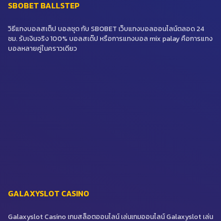
SBOBET BALLSTEP
วิธีแทงบอลสเต็ป บอลชุด กับ SBOBET เว็บแทงบอลออนไลน์ตลอด 24
ชม. รับเงินจริง 100% บอลสเต๊ป หรือการแทงบอล mix palay คือการแทง
บอลหลายคู่ในคราวเดียว
GALAXYSLOT CASINO
Galaxyslot Casino เกมสล็อตออนไลน์ เล่นเกมออนไลน์ Galaxyslot เล่น