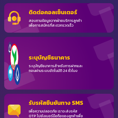
ติดต่อคอลเซ็นเตอร์
สอบถามข้อมูลจากฝ่ายบริการลูกค้า
เพื่อการสมัครที่สะดวกรวดเร็ว
ระบุบัญชีธนาคาร
ระบุบัญชีธนาคารสำหรับการฝากและ
ถอนผ่านระบบอัตโนมัติ 24 ชั่วโมง
รับรหัสยืนยันทาง SMS
เพื่อความปลอดภัย เราจะส่งรหัส
OTP ไปยังเบอร์มือถือของลูกค้าเพื่อ