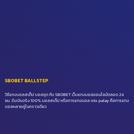
SBOBET BALLSTEP
วิธีแทงบอลสเต็ป บอลชุด กับ SBOBET เว็บแทงบอลออนไลน์ตลอด 24
ชม. รับเงินจริง 100% บอลสเต๊ป หรือการแทงบอล mix palay คือการแทง
บอลหลายคู่ในคราวเดียว