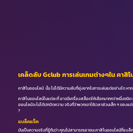
เคล็ดลับ Gclub การเล่นเกมต่างๆใน คาสิ
คาสิโนออนไลน์ นั้น ไม่ได้มีความลับที่ยุ่งยากในการเล่นแต่อย่างใด 
คาสิโนออนไลน์ในแต่ละที่ อาจมีเครื่องสล็อตให้เลือกมากกว่าหนึ่งชนิด แ
ออนไลน์จะไม่ได้ปกปิดความ จริงที่ว่าพวกเขาใช้เวลาส่วนเล็ก ๆ ของแต่ละ
?
แบล็คแจ็ค
มันเป็นความจริงที่รู้กันว่า คุณไม่สามารถเอาชนะคาสิโนออนไลน์ที่แบ