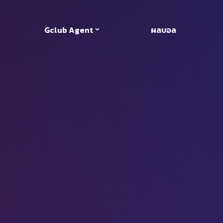
Gclub Agent
ผลบอล