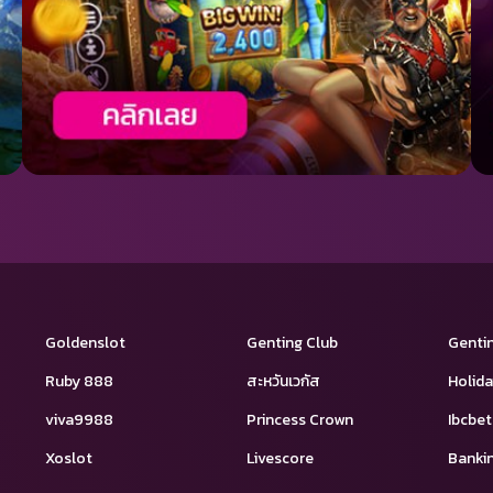
Goldenslot
Genting Club
Genti
Ruby 888
สะหวันเวกัส
Holida
viva9988
Princess Crown
Ibcbet
Xoslot
Livescore
Banki