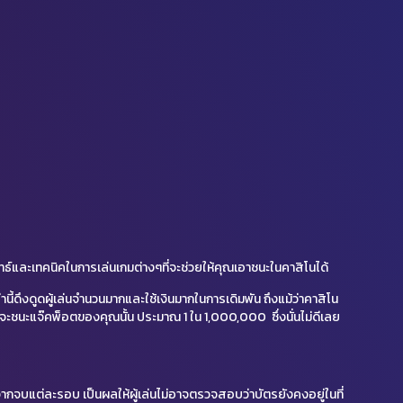
ุทธ์และเทคนิคในการเล่นเกมต่างๆที่จะช่วยให้คุณเอาชนะในคาสิโนได้
านี้ดึงดูดผู้เล่นจำนวนมากและใช้เงินมากในการเดิมพัน ถึงแม้ว่าคาสิโน
สที่จะชนะแจ๊คพ็อตของคุณนั้น ประมาณ 1 ใน 1,000,000 ซึ่งนั่นไม่ดีเลย
จากจบแต่ละรอบ เป็นผลให้ผู้เล่นไม่อาจตรวจสอบว่าบัตรยังคงอยู่ในที่