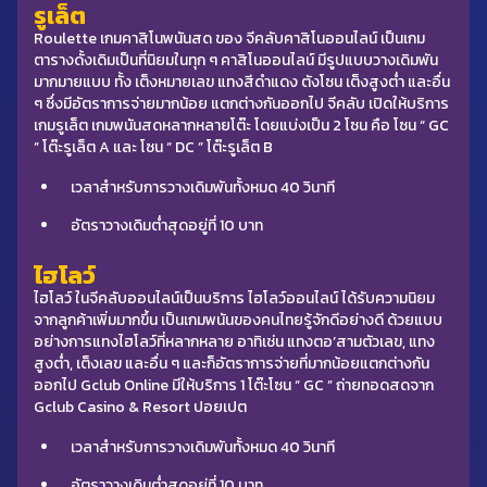
รูเล็ต
Roulette เกมคาสิโนพนันสด ของ จีคลับคาสิโนออนไลน์ เป็นเกม
ตารางดั้งเดิมเป็นที่นิยมในทุก ๆ คาสิโนออนไลน์ มีรูปแบบวางเดิมพัน
มากมายแบบ ทั้ง เต็งหมายเลข แทงสีดำแดง ตังโซน เต็งสูงต่ำ และอื่น
ๆ ซึ่งมีอัตราการจ่ายมากน้อย แตกต่างกันออกไป จีคลับ เปิดให้บริการ
เกมรูเล็ต เกมพนันสดหลากหลายโต๊ะ โดยแบ่งเป็น 2 โซน คือ โซน “ GC
” โต๊ะรูเล็ต A และ โซน “ DC ” โต๊ะรูเล็ต B
เวลาสำหรับการวางเดิมพันทั้งหมด 40 วินาที
อัตราวางเดิมต่ำสุดอยู่ที่ 10 บาท
ไฮโลว์
ไฮโลว์ ในจีคลับออนไลน์เป็นบริการ ไฮโลว์ออนไลน์ ได้รับความนิยม
จากลูกค้าเพิ่มมากขึ้น เป็นเกมพนันของคนไทยรู้จักดีอย่างดี ด้วยแบบ
อย่างการแทงไฮโลว์ที่หลากหลาย อาทิเช่น แทงตอ’สามตัวเลข, แทง
สูงต่ำ, เต็งเลข และอื่น ๆ และก็อัตราการจ่ายที่มากน้อยแตกต่างกัน
ออกไป Gclub Online มีให้บริการ 1 โต๊ะโซน “ GC ” ถ่ายทอดสดจาก
Gclub Casino & Resort ปอยเปต
เวลาสำหรับการวางเดิมพันทั้งหมด 40 วินาที
อัตราวางเดิมต่ำสุดอยู่ที่ 10 บาท