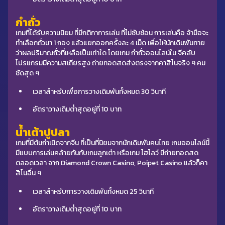
กำถั่ว
เกมที่ได้รับความนิยม ที่มีกติกาการเล่น ที่ไม่ซับซ้อน การเล่นคือ จ้ามือจะ
ทำเลือกถั่วมา 1 กอง แล้วแยกออกครั้งละ 4 เม็ด เพื่อให้นักเดิมพันทาย
ว่าผลปริมาณถั่วที่เหลือเป็นเท่าใด โดยเกม กำถั่วออนไลน์ใน จีคลับ
โปรแกรมมีความสเถียรสูง ถ่ายทอดสดส่งตรงจากคาสิโนจริง ๆ คม
ชัดสุด ๆ
เวลาสำหรับเพื่อการวางเดิมพันทั้งหมด 30 วินาที
อัตราวางเดิมต่ำสุดอยู่ที่ 10 บาท
น้ำเต้าปูปลา
เกมที่มีต้นกำเนิดจากจีน ที่เป็นที่นิยมจากนักเดิมพันคนไทย เกมออนไลน์นี้
มีแบบการเล่นคล้ายกันกับเกมลูกเต๋า หรือเกม ไฮโลว์ มีถ่ายทอดสด
ตลอดเวลา จาก Diamond Crown Casino, Poipet Casino แล้วก็คา
สิโนอื่น ๆ
เวลาสำหรับการวางเดิมพันทั้งหมด 25 วินาที
อัตราวางเดิมต่ำสุดอยู่ที่ 10 บาท