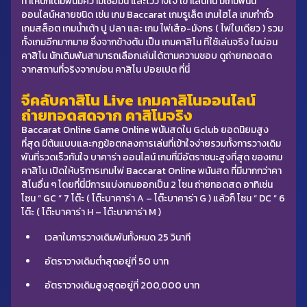
ทำให้นักเดิมพันมีความเชื่อมั่น และไว้วางใจ เข้าเล่นที่นี่ มีเกมพนัน
ออนไลน์หลายชนิด เช่น เกม Baccarat เกมรูเล็ต เกมไฮโล เกมกำถั่ว
เกมสล็อต เกมน้ำเต้า ปู ปลา และ เกม ไพ่เสือ-มังกร ( ไพ่ใบเดียว ) รวม
ทั้งเกมอีกมากมาย ซึ่งจากข้างต้น เป็น เกมคาสิโน ที่ใช้เล่นจริง ในบ่อน
คาสิโน นักเดิมพันสามารถเลือกเล่นได้ตามความชอบ ดูถ่ายทอดสด
จากสถานที่จริงจากบ่อน คาสิโน ปอยเปต ที่นี่
จีคลับคาสิโน Live เกมคาสิโนออนไลน์
ถ่ายทอดสดจาก คาสิโนจริง
Baccarat Online Game Online พนันสดใน Gclub ยอดนิยมสูง
ที่สุด มีต้นแบบและกฏข้อตกลงการเล่นที่เข้าใจง่ายรวมทั้งการวางเดิม
พันที่รวดเร็วทันใจ บาคาร่า ออนไลน์ เกมที่มีอัตราชนะสูงที่สุด ของเกม
คาสิโน เปิดให้บริการเกมไพ่ Baccarat Online พนันสด ที่มีมากกว่าคา
สิโนอื่น ๆ โดยที่นี่มีการแบ่งเกมออกเป็น 2 โซน ถ่ายทอดสด อาทิเช่น
โซน “ GC ” 7 โต๊ะ ( โต๊ะบาคาร่า A – โต๊ะบาคาร่า G ) แล้วก็ โซน “ DC ” 6
โต๊ะ ( โต๊ะบาคาร่า H – โต๊ะบาคาร่า M )
เวลาในการวางเดิมพันทั้งหมด 25 วินาที
อัตราวางเดิมต่ำสุดอยู่ที่ 50 บาท
อัตราวางเดิมสูงสุดอยู่ที่ 200,000 บาท