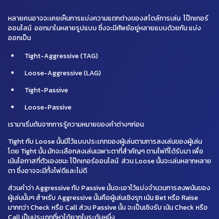
หลายคนอาจจะเคยเห็นการแบ่งความแตกต่างของสไตล์การเล่น
โป๊กเกอร์
ออนไลน์
ออกมาในหลายรูปแบบ ซึ่งจะมีศัพย์อยู่หลายแบบด้วยกัน แบ่ง
ออกเป็น
Tight-Aggressive (TAG)
Loose-Aggressive (LAG)
Tight-Passive
Loose-Passive
เรามาเริ่มต้นจากการรู้ความหมายของคำต่างๆก่อน
Tight กับ Loose นั้นมีไว้แบบประเภทของผู้เล่นตามการลงเล่นของผู้เล่น
โดย Tight นั้น มักจะเลือกลงเล่นเฉพาะตาที่สำคัญๆ ตามไพ่ที่ได้รับมา เพื่อ
เน้นโอกาสที่ตัวเองชนะ โป๊กเกอร์ออนไลน์ ส่วน Loose นั้นจะเล่นหลากหลาย
ตา ซึ่งอาจจะมีทั้งไพ่ดีและไม่ดี
ส่วนคำว่า Aggressive กับ Passive นั้นจะเอาไว้แบ่งจำนวนการลงพนันของ
ผู้เล่นนั้นๆ สำหรับ Aggressive นั้นคือผู้เล่นเชิงรุก เน้น Bet หรือ Raise
มากกว่า Check หรือ Call ส่วน Passive นั้น จะเป็นเชิงรับ เน้น Check หรือ
Call เป็นประเภทที่หาได้ยากในระดับหนึ่ง