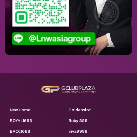
New Home
Goldenslot
ROYAL1688
Ruby 888
BACC1688
viva9988