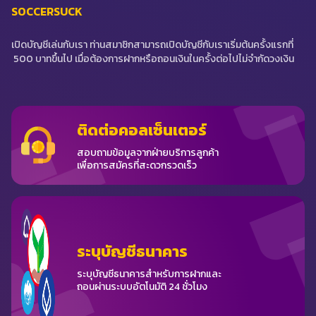
SOCCERSUCK
เปิดบัญชีเล่นกับเรา ท่านสมาชิกสามารถเปิดบัญชีกับเราเริ่มต้นครั้งแรกที่
500 บาทขึ้นไป เมื่อต้องการฝากหรือถอนเงินในครั้งต่อไปไม่จำกัดวงเงิน
ติดต่อคอลเซ็นเตอร์
สอบถามข้อมูลจากฝ่ายบริการลูกค้า
เพื่อการสมัครที่สะดวกรวดเร็ว
ระบุบัญชีธนาคาร
ระบุบัญชีธนาคารสำหรับการฝากและ
ถอนผ่านระบบอัตโนมัติ 24 ชั่วโมง