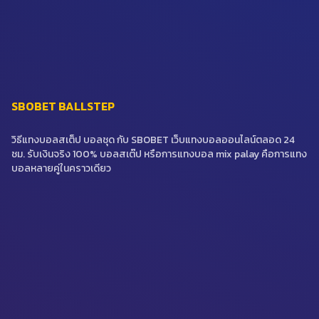
SBOBET BALLSTEP
วิธีแทงบอลสเต็ป บอลชุด กับ SBOBET เว็บแทงบอลออนไลน์ตลอด 24
ชม. รับเงินจริง 100% บอลสเต๊ป หรือการแทงบอล mix palay คือการแทง
บอลหลายคู่ในคราวเดียว