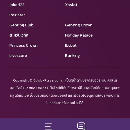
joker123
Xoslot
Register
Genting Club
Genting Crown
สะหวันเวกัส
Holiday Palace
Princess Crown
Ibcbet
Livescore
Banking
Copyright © Gclub-Plaza.com. : เป็นผู้นำด้านบริการของระบบ คาสิโน
ออนไลน์ (Casino Online) เว็บไซต์ที่ให้บริการคาสิโนออนไลน์ที่ครอบคลุมมาก
ที่สุดในเอเชีย เป็นบริษัทรับ เดิมพันออนไลน์ ที่ได้รับใบอนุญาตให้ประกอบ การ
ในธุรกิจคาสิโนออนไลน์ได้