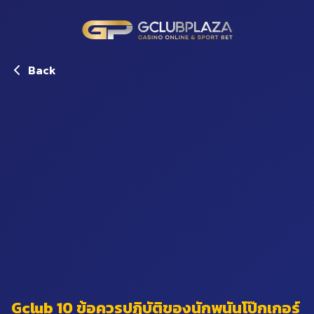
Back
Gclub 10 ข้อควรปฏิบัติของนักพนันโป๊กเกอร์