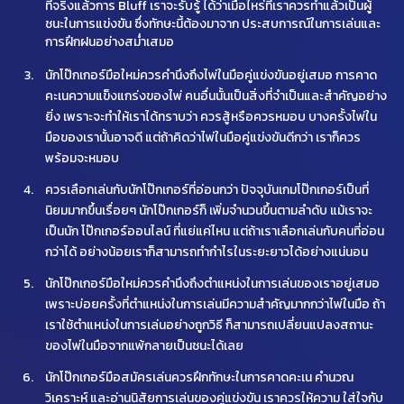
ที่จริงแล้วการ Bluff เราจะรับรู้ ได้ว่าเมื่อไหร่ที่เราควรทำแล้วเป็นผู้
ชนะในการแข่งขัน ซึ่งทักษะนี้ต้องมาจาก ประสบการณ์ในการเล่นและ
การฝึกฝนอย่างสม่ำเสมอ
นักโป๊กเกอร์มือใหม่ควรคำนึงถึงไพ่ในมือคู่แข่งขันอยู่เสมอ การคาด
คะเนความแข็งแกร่งของไพ่ คนอื่นนั้นเป็นสิ่งที่จำเป็นและสำคัญอย่าง
ยิ่ง เพราะจะทำให้เราได้ทราบว่า ควรสู้หรือควรหมอบ บางครั้งไพ่ใน
มือของเรานั้นอาจดี แต่ถ้าคิดว่าไพ่ในมือคู่แข่งขันดีกว่า เราก็ควร
พร้อมจะหมอบ
ควรเลือกเล่นกับนักโป๊กเกอร์ที่อ่อนกว่า ปัจจุบันเกมโป๊กเกอร์เป็นที่
นิยมมากขึ้นเรื่อยๆ นักโป๊กเกอร์ก็ เพิ่มจำนวนขึ้นตามลำดับ แม้เราจะ
เป็นนัก โป๊กเกอร์ออนไลน์ ที่แย่แค่ไหน แต่ถ้าเราเลือกเล่นกับคนที่อ่อน
กว่าได้ อย่างน้อยเราก็สามารถทำกำไรในระยะยาวได้อย่างแน่นอน
นักโป๊กเกอร์มือใหม่ควรคำนึงถึงตำแหน่งในการเล่นของเราอยู่เสมอ
เพราะบ่อยครั้งที่ตำแหน่งในการเล่นมีความสำคัญมากกว่าไพ่ในมือ ถ้า
เราใช้ตำแหน่งในการเล่นอย่างถูกวิธี ก็สามารถเปลี่ยนแปลงสถานะ
ของไพ่ในมือจากแพ้กลายเป็นชนะได้เลย
นักโป๊กเกอร์มือสมัครเล่นควรฝึกทักษะในการคาดคะเน คำนวณ
วิเคราะห์ และอ่านนิสัยการเล่นของคู่แข่งขัน เราควรให้ความ ใส่ใจกับ