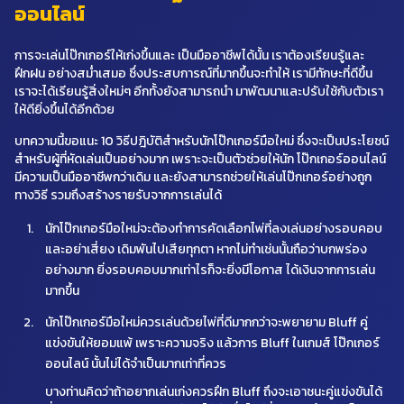
ออนไลน์
การจะเล่นโป๊กเกอร์ให้เก่งขึ้นและ เป็นมืออาชีพได้นั้น เราต้องเรียนรู้และ
ฝึกฝน อย่างสม่ำเสมอ ซึ่งประสบการณ์ที่มากขึ้นจะทำให้ เรามีทักษะที่ดีขึ้น
เราจะได้เรียนรู้สิ่งใหม่ๆ อีกทั้งยังสามารถนำ มาพัฒนาและปรับใช้กับตัวเรา
ให้ดียิ่งขึ้นได้อีกด้วย
บทความนี้ขอแนะ 10 วิธีปฎิบัติสำหรับนักโป๊กเกอร์มือใหม่ ซึ่งจะเป็นประโยชน์
สำหรับผู้ที่หัดเล่นเป็นอย่างมาก เพราะจะเป็นตัวช่วยให้นัก โป๊กเกอร์ออนไลน์
มีความเป็นมืออาชีพกว่าเดิม และยังสามารถช่วยให้เล่นโป๊กเกอร์อย่างถูก
ทางวิธี รวมถึงสร้างรายรับจากการเล่นได้
นักโป๊กเกอร์มือใหม่จะต้องทำการคัดเลือกไพ่ที่ลงเล่นอย่างรอบคอบ
และอย่าเสี่ยง เดิมพันไปเสียทุกตา หากไม่ทำเช่นนั้นถือว่าบกพร่อง
อย่างมาก ยิ่งรอบคอบมากเท่าไรก็จะยิ่งมีโอกาส ได้เงินจากการเล่น
มากขึ้น
นักโป๊กเกอร์มือใหม่ควรเล่นด้วยไพ่ที่ดีมากกว่าจะพยายาม Bluff คู่
แข่งขันให้ยอมแพ้ เพราะความจริง แล้วการ Bluff ในเกมส์ โป๊กเกอร์
ออนไลน์ นั้นไม่ได้จำเป็นมากเท่าที่ควร
บางท่านคิดว่าถ้าอยากเล่นเก่งควรฝึก Bluff ถึงจะเอาชนะคู่แข่งขันได้