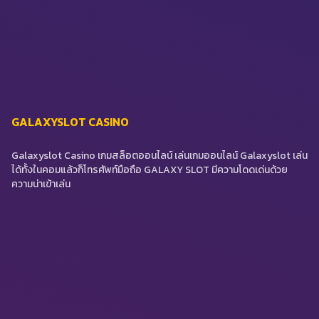
GALAXYSLOT CASINO
Galaxyslot Casino เกมสล็อตออนไลน์ เล่นเกมออนไลน์ Galaxyslot เล่น
ได้ทั้งในคอมแล้วก็โทรศัพท์มือถือ GALAXY SLOT มีความโดดเด่นด้วย
ความน่าเข้าเล่น