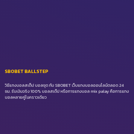
SBOBET BALLSTEP
วิธีแทงบอลสเต็ป บอลชุด กับ SBOBET เว็บแทงบอลออนไลน์ตลอด 24
ชม. รับเงินจริง 100% บอลสเต๊ป หรือการแทงบอล mix palay คือการแทง
บอลหลายคู่ในคราวเดียว