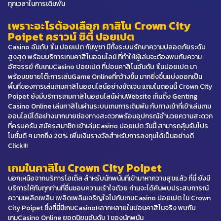
ทุกเวลาในการเดิมพัน
เพราะอะไรต้องเลือก คาสิโน Crown City
Poipet คราวน์ ซิตี้ ปอยเปต
Casino อันดับ 1ใน ปอยเปต กัมพูชา มีทั้งระบบรักษาความปลอดภัยระดับ
สูงสุด พร้อมบริการเกมคาสิโนออนไลน์ ที่ทำให้ผู้เล่นจะต้องพบกับความ
อัศจรรย์ กับเกมCasino ปอยเปต ที่บ่อนคาสิโนอันดับ 1ในปอยเปต มา
พร้อมขยายโต๊ะการเล่นGame Onlineที่กว้างขึ้น มากยิ่งขึ้นแบ่งออกเป็น
พื้นที่ของการเล่นเกมคาสิโนออนไลน์อย่างชัดเจน แถมในตอนนี้ Crown City
Poipet ยังมีบริการเกมคาสิโนออนไลน์ผ่านWebsite เก็นติ้ง Genting
Casino Online เล่นคาสิโนผ่านระบบเกมการเดิมพัน กับทางเข้าที่เข้าเล่นเกม
ออนไลน์ได้อย่างมากมายช่องทางสะดวกพร้อมอุปกรณ์อำนวยความสะดวก
ที่ครบครัน สมัครสมาชิก เข้าเล่นCasino ปอยเปต วันนี้ สามารถลุ้นรับโปร
โมชั่นดี ๆ มากถึง 20% เพิ่มเงินรางวัลสำหรับการลงทุนได้เป็นอย่างดี
Click!!!
เกมในคาสิโน Crown City Poipet
นอกเหนือจากบริการโฮเต็ล สำหรับนักพนันที่เข้ามาหาความสุขแล้ว ที่นี่ ยังมี
บริการให้กับทุกท่านที่ชื่นชอบความเร้าใจด้วย ท่านจะได้ค้นพบประสบการณ์
ความเพลิดเพลิน เพลิดเพลินเจริญใจไปกับเกมCasino ปอยเปต ใน Crown
City Poipet ซึ่งที่นี่มีเกมCasinoหลากหลายในบ่อนคาสิโนจริง พบกับ
เกมCasino Online ยอดนิยมอันดับ 1 ของนักพนัน