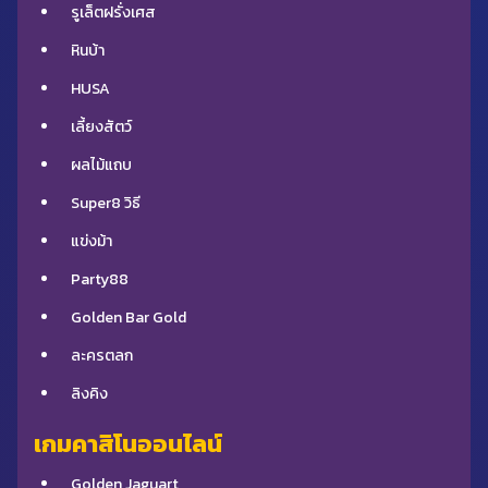
รูเล็ตฝรั่งเศส
หินบ้า
HUSA
เลี้ยงสัตว์
ผลไม้แถบ
Super8 วิธี
แข่งม้า
Party88
Golden Bar Gold
ละครตลก
ลิงคิง
เกมคาสิโนออนไลน์
Golden Jaguart