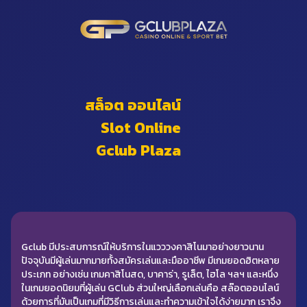
สล็อต ออนไลน์
Slot Online
Gclub Plaza
Gclub มีประสบการณ์ให้บริการในแวววงคาสิโนมาอย่างยาวนาน
ปัจจุบันมีผู้เล่นมากมายทั้งสมัครเล่นและมืออาชีพ มีเกมยอดฮิตหลาย
ประเภท อย่างเช่น
เกมคาสิโนสด, บาคาร่า, รูเล็ต, ไฮโล ฯลฯ
และหนึ่ง
ในเกมยอดนิยมที่ผู้เล่น GClub ส่วนใหญ่เลือกเล่นคือ สล๊อตออนไลน์
ด้วยการที่มันเป็นเกมที่มีวิธีการเล่นและทำความเข้าใจได้ง่ายมาก เราจึง