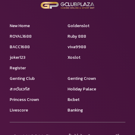
New Home
Goldenslot
ROYAL1688
Ruby 888
BACC1688
viva9988
joker123
Xoslot
Register
Genting Club
Genting Crown
สะหวันเวกัส
Holiday Palace
Princess Crown
Ibcbet
Livescore
Banking