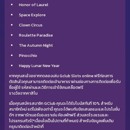
Honor of Laurel
Space Explore
Clown Circus
Roulette Paradise
The Autumn Night
Pinocchio
Happy Lunar New Year
หากคุณสนใจอยากทดลองเล่น
Gclub Slots
online ฟรีก่อนการ
ตัดสินใจคุณสามารถติดต่อเข้ามาหาเราผ่านช่องทางการติดต่อเพื่อรับ
ชื่อผู้ใช้ รหัสผ่านและวิธีการเข้าใช้เกมสล๊อตฟรี
รางวัลจากคาสิโน
เมื่อคุณสมัครสมาชิก GClub คุณจะได้รับโบนัสทันที 10% สำหรับ
สมาชิกใหม่ แต่ไม่เพียงเท่านี้ คุณจะได้พบกับข้อเสนอแนะและโปรโมชั่น
ดีๆ จากพาร์ทเนอร์ของเราเช่น ห้องพักฟรี ส่วนลดโรงแรมและ
โปรแกรมทัวร์(*เงื่อนไขเป็นไปตามที่กำหนด) สำหรับข้อมูลเพิ่มเติม
กรุณาติดต่อเจ้าหน้าที่