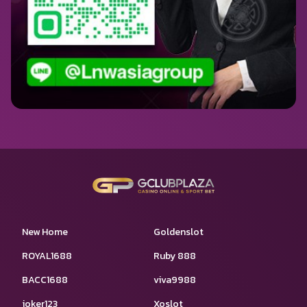
New Home
Goldenslot
ROYAL1688
Ruby 888
BACC1688
viva9988
joker123
Xoslot