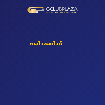
คาสิโนออนไลน์