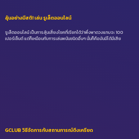
ลุ้นอย่างมีสติ! เล่น รูเล็ตออนไลน์
รูเล็ตออนไลน์ เป็นการลุ้นเสี่ยงโชคที่เรียกได้ว่าพึ่งพาดวงแทบจะ 100
เปอร์เซ็นต์ แต่ก็เหมือนกับการเล่นพนันชนิดอื่นๆ นั่นก็คือมันมีได้มีเสีย
GCLUB วิธีจัดการกับสถานการณ์ตึงเครียด