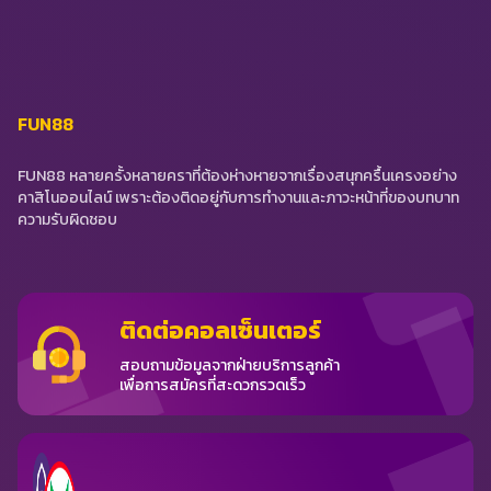
FUN88
FUN88 หลายครั้งหลายคราที่ต้องห่างหายจากเรื่องสนุกครื้นเครงอย่าง
คาสิโนออนไลน์ เพราะต้องติดอยู่กับการทำงานและภาวะหน้าที่ของบทบาท
ความรับผิดชอบ
ติดต่อคอลเซ็นเตอร์
สอบถามข้อมูลจากฝ่ายบริการลูกค้า
เพื่อการสมัครที่สะดวกรวดเร็ว