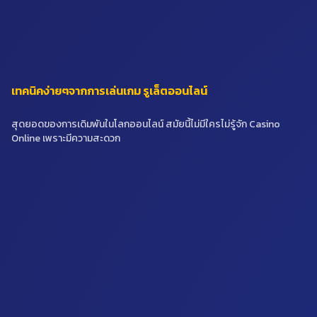
เทคนิคง่ายๆจากการเล่นเกม รูเล็ตออนไลน์
สุดยอดของการเดิมพันในโลกออนไลน์ สมัยนี้ไม่มีใครไม่รู้จัก Casino
Online เพราะมีความสะดวก