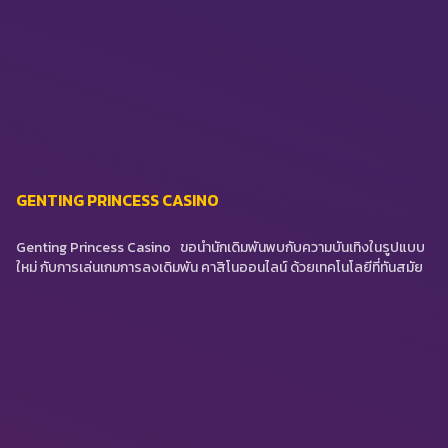
GENTING PRINCESS CASINO
Genting Princess Casino ขอนำนักเดิมพันพบกับความบันเทิงในรูปแบบ
ใหม่ กับการเล่นเกมการลงเดิมพัน คาสิโนออนไลน์ ด้วยเทคโนโลยีที่ทันสมัย