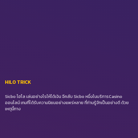
HILO TRICK
Sicbo ไฮโล เล่นอย่างไรให้ได้เงิน จีคลับ Sicbo หนึ่งในบริการCasino
ออนไลน์ เกมที่ได้รับความนิยมอย่างแพร่หลาย ที่ท่านรู้จักเป็นอย่างดี ด้วย
เหตุนี้ทาง