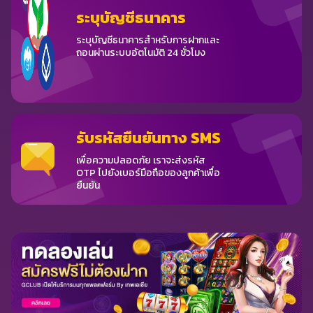
ระบุบัญชีธนาคาร
ระบุบัญชีธนาคารสำหรับการฝากและ
ถอนผ่านระบบอัตโนมัติ 24 ชั่วโมง
รับรหัสยืนยันทาง SMS
เพื่อความปลอดภัย เราจะส่งรหัส
OTP ไปยังเบอร์มือถือของลูกค้าเพื่อ
ยืนยัน