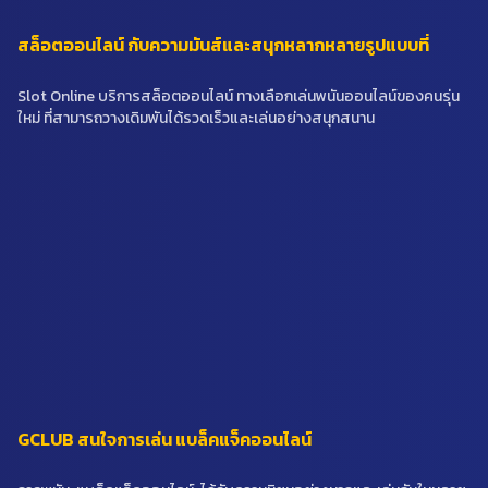
สล็อตออนไลน์ กับความมันส์และสนุกหลากหลายรูปแบบที่
Slot Online บริการสล็อตออนไลน์ ทางเลือกเล่นพนันออนไลน์ของคนรุ่น
ใหม่ ที่สามารถวางเดิมพันได้รวดเร็วและเล่นอย่างสนุกสนาน
GCLUB สนใจการเล่น แบล็คแจ็คออนไลน์