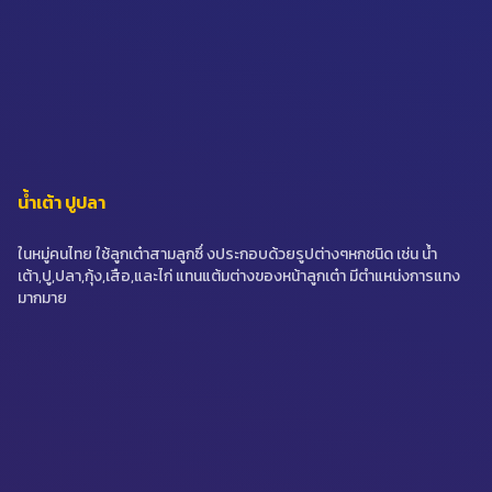
น้ำเต้า ปูปลา
ในหมู่คนไทย ใช้ลูกเต๋าสามลูกซึ่ งประกอบด้วยรูปต่างๆหกชนิด เช่น น้ำ
เต้า,ปู,ปลา,กุ้ง,เสือ,และไก่ แทนแต้มต่างของหน้าลูกเต๋า มีตำแหน่งการแทง
มากมาย