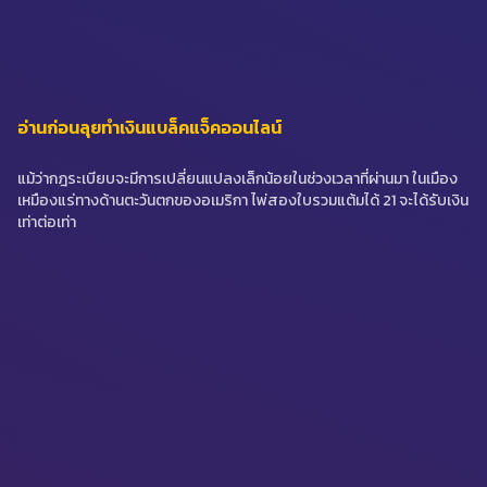
อ่านก่อนลุยทำเงินแบล็คแจ็คออนไลน์
แม้ว่ากฎระเบียบจะมีการเปลี่ยนแปลงเล็กน้อยในช่วงเวลาที่ผ่านมา ในเมือง
เหมืองแร่ทางด้านตะวันตกของอเมริกา ไพ่สองใบรวมแต้มได้ 21 จะได้รับเงิน
เท่าต่อเท่า