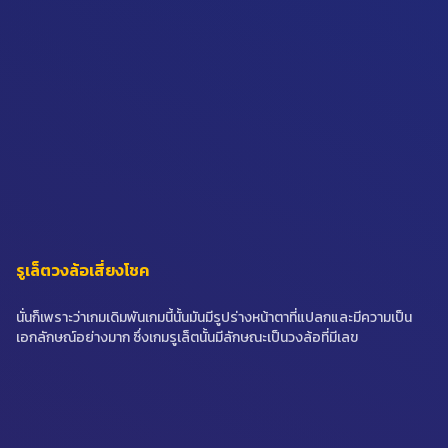
รูเล็ตวงล้อเสี่ยงโชค
นั่นก็เพราะว่าเกมเดิมพันเกมนี้นั้นมันมีรูปร่างหน้าตาที่แปลกและมีความเป็น
เอกลักษณ์อย่างมาก ซึ่งเกมรูเล็ตนั้นมีลักษณะเป็นวงล้อที่มีเลข