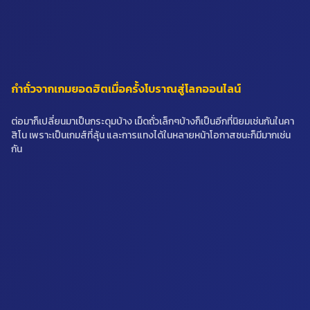
กำถั่วจากเกมยอดฮิตเมื่อครั้งโบราณสู่โลกออนไลน์
ต่อมาก็เปลี่ยนมาเป็นกระดุมบ้าง เม็ดถั่วเล็กๆบ้างก็เป็นอีกที่นิยมเช่นกันในคา
สิโน เพราะเป็นเกมส์ที่ลุ้น และการแทงได้ในหลายหน้าโอกาสชนะก็มีมากเช่น
กัน