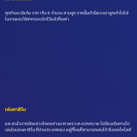
ทุกด้านจะมีแต้ม จาก 1 ถึง 6 จำนวน สามลูก จากนั้นเจ้ามือจะเอาลูกเต๋าไปใส่
ในจานและใช้ฝาครอบปิดไว้แล้วก็เขย่า
เล่นคาสิโน
และสนใจจากนักแสวงโชคอย่างมาก เพราะสะดวกสบาย ไม่ต้องเดินทางไป
เล่นในบ่อนคาสิโน ที่ต่างประเทศเอง อยู่ที่ไหนก็สามารถเล่นได้ ยิ่งเทคโคโลยี