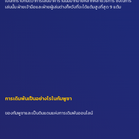
เป็นที่ทราบกันดีว่าการเล่นบาคาร่านั้นมีมากมายหลากหลายวิธีการ ซึ่งในการ
เล่นนั้น ฝ่ายเจ้ามือและฝ่ายผู้เล่นต่างก็หวังที่จะได้แต้มสูงที่สุด 9 แต้ม
การเดิมพันเป็นอย่างไรในกัมพูชา
ของกัมพูชาและเป็นดินแดนแห่งการเดิมพันออนไลน์