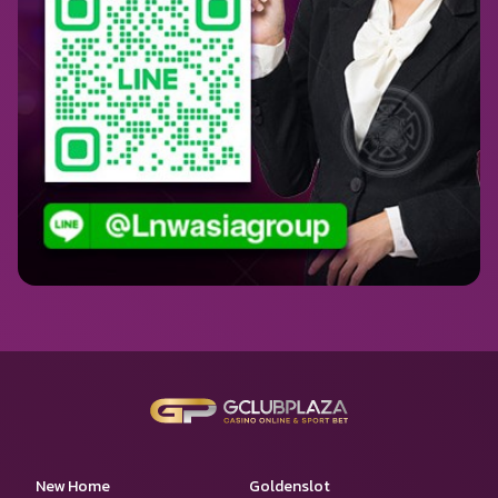
New Home
Goldenslot