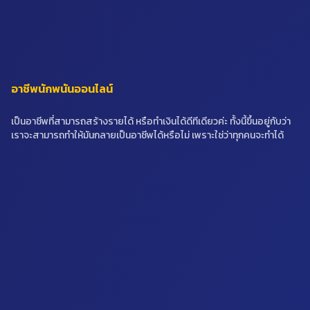
อาชีพนักพนันออนไลน์
เป็นอาชีพที่สามารถสร้างรายได้ หรือทำเงินได้ดีทีเดียวค่ะ ทั้งนี้ขึ้นอยู่กับว่า
เราจะสามารถทำให้มันกลายเป็นอาชีพได้หรือไม่ เพราะใช่ว่าทุกคนจะทำได้